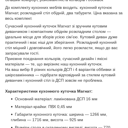
До комплекту кухонних меблів входить: кухонний куточок
Магнат, розкладний стіл обідній, два табурети. Ціна вказана за
весь комплект.
Сучасний кухонний куточок Магнат зі зручним кутовим
диванчиком і компактним обіднім розкладним столом —
ідеальне місце для зборів усією сім'єю. Кутовий диван дуже
практичний і має ніші для зберігання. Розкладний кухонний
стіл міцний і довговічний, його легко розкласти, якщо до вас
запрасували гості.
Приємне поєднання кольорів, сучасний дизайн і якісні
матеріали — те, що вирізняє наш кухонний куточок.
На ваш вибір 8 різних кольорів ДСП і 4 варіантів оббивки зі
шкірозамінника — підібрати відповідний за стилем кутовий
диванчик і кухонний стіл із ДСП зовсім не проблема.
Характеристики кухонного куточка Магнат:
Основний матеріал: ламінована ДСП 16 мм
Матеріал крайки: ПВХ 0,45 мм
Габарити кухонного куточка: ширина — 1266 мм,
глибина — 1716 мм, висота — 925 мм
Розміри стола в складеному вигляді: висота — 770