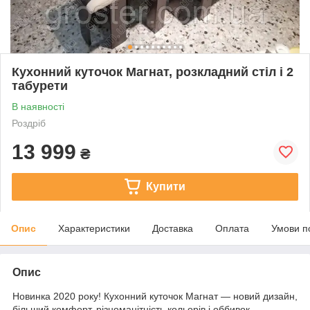
Кухонний куточок Магнат, розкладний стіл і 2
табурети
В наявності
Роздріб
13 999
₴
Купити
Опис
Характеристики
Доставка
Оплата
Умови п
Опис
Новинка 2020 року! Кухонний куточок Магнат — новий дизайн,
більший комфорт, різноманітність кольорів і оббивок