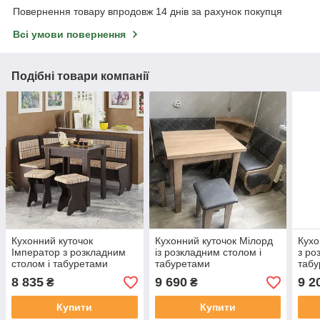
Повернення товару впродовж 14 днів за рахунок покупця
Всі умови повернення
Подібні товари компанії
Кухонний куточок
Кухонний куточок Мілорд
Кухо
Імператор з розкладним
із розкладним столом і
з ро
столом і табуретами
табуретами
таб
8 835
9 690
9 2
₴
₴
Купити
Купити