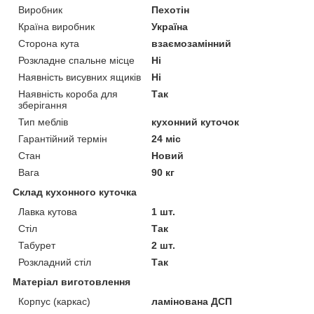
Виробник
Пехотін
Країна виробник
Україна
Сторона кута
взаємозамінний
Розкладне спальне місце
Ні
Наявність висувних ящиків
Ні
Наявність короба для
Так
зберігання
Тип меблів
кухонний куточок
Гарантійний термін
24 міс
Стан
Новий
Вага
90 кг
Склад кухонного куточка
Лавка кутова
1 шт.
Стіл
Так
Табурет
2 шт.
Розкладний стіл
Так
Матеріал виготовлення
Корпус (каркас)
ламінована ДСП