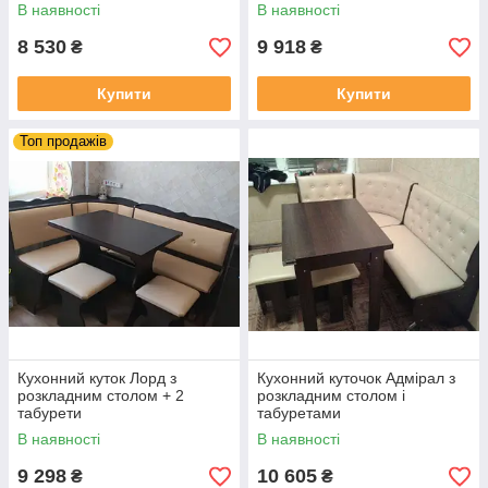
В наявності
В наявності
8 530
9 918
₴
₴
Купити
Купити
Топ продажів
Кухонний куток Лорд з
Кухонний куточок Адмірал з
розкладним столом + 2
розкладним столом і
табурети
табуретами
В наявності
В наявності
9 298
10 605
₴
₴