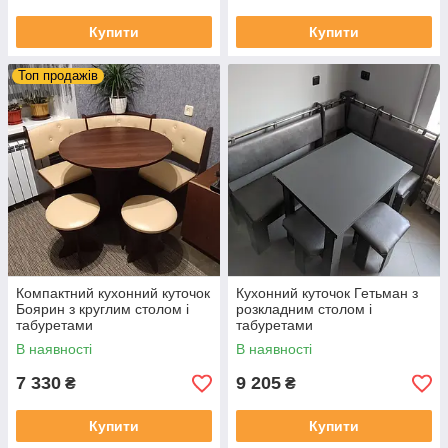
Купити
Купити
Топ продажів
Компактний кухонний куточок
Кухонний куточок Гетьман з
Боярин з круглим столом і
розкладним столом і
табуретами
табуретами
В наявності
В наявності
7 330
9 205
₴
₴
Купити
Купити