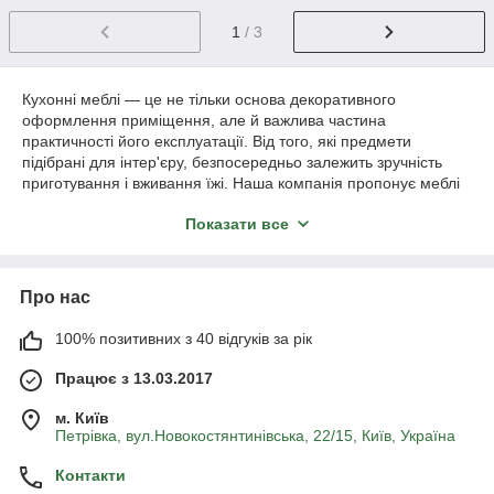
1
/ 3
Кухонні меблі — це не тільки основа декоративного
оформлення приміщення, але й важлива частина
практичності його експлуатації. Від того, які предмети
підібрані для інтер'єру, безпосередньо залежить зручність
приготування і вживання їжі. Наша компанія пропонує меблі
на кухню українського виробництва, але виконану з
Показати все
європейських матеріалів. Це позитивно впливає на якість
продукції і кінцеву вартість. Запрошуємо в наш каталог, щоб
ознайомитися з асортиментом та придбати вподобану меблі
для кухні.
Про нас
Каталог кухонних меблів: від табуреток
до гарнітурів і куточків
100% позитивних з 40 відгуків за рік
Працює з 13.03.2017
Ми пропонуємо наступні різновиди кухонних меблів:
м. Київ
Петрівка, вул.Новокостянтинівська, 22/15, Київ, Україна
куточки;
столи;
Контакти