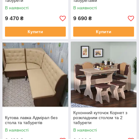
табурети
табуретами
В наявності
В наявності
9 470
9 690
₴
₴
Купити
Купити
Кухонний куточок Корнет з
Кутова лавка Адмірал без
розкладним столом та 2
стола та табуретів
табурети
В наявності
В наявності