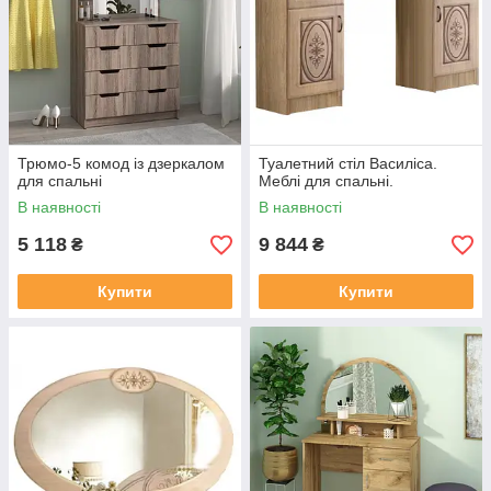
Трюмо-5 комод із дзеркалом
Туалетний стіл Василіса.
для спальні
Меблі для спальні.
В наявності
В наявності
5 118
9 844
₴
₴
Купити
Купити