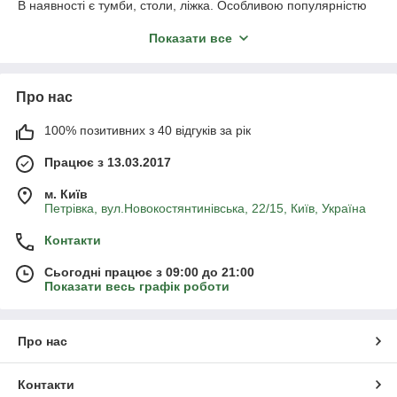
В наявності є тумби, столи, ліжка. Особливою популярністю
користуються наші гарнітури — готові комплекти меблів в
Показати все
спальню, виконані в єдиній стилістиці. У нас можна підібрати
такий набір для маленької, так і для просторої кімнати. На
всю меблі для спальні поширюється офіційна гарантія.
Ліжка, тумбочки, столики і комплекти
Про нас
меблів в спальню
100% позитивних з 40 відгуків за рік
Продукція в даному розділі сайту розділена на 4 групи:
Працює з 13.03.2017
м. Київ
спальні гарнітури;
Петрівка, вул.Новокостянтинівська, 22/15, Київ, Україна
ліжка;
Контакти
туалетні столики;
тумби.
Сьогодні працює з 09:00 до 21:00
Показати весь графік роботи
Ви можете звернути увагу, що всі предмети належать до
певних колекцій. Таким чином, можна зібрати стильний
Про нас
комплект меблів в спальню, в якому всі елементи будуть
максимально гармонійно поєднуватися. Ми постаралися
зробити асортимент максимально різноманітним. Тут є ліжка,
Контакти