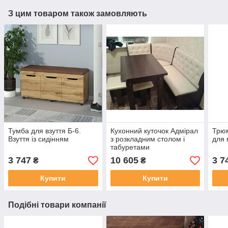
З цим товаром також замовляють
Тумба для взуття Б-6.
Кухонний куточок Адмірал
Трюм
Взуття із сидінням
з розкладним столом і
для 
табуретами
3 747
10 605
3 7
₴
₴
Купити
Купити
Подібні товари компанії