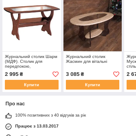
Журнальний столик Шарм
Журнальний столик
Журн
(МДФ). Столик для
Жасмин для вітальні
Муск
передпокою,
стіл
приймальний, кавовий
2 995
3 085
2 6
₴
₴
столик
Купити
Купити
Про нас
100% позитивних з 40 відгуків за рік
Працює з 13.03.2017