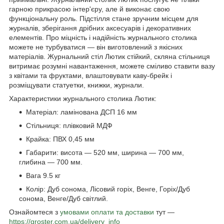
гарною прикрасою інтер'єру, але й виконає свою
функціональну роль. Підстілля стане зручним місцем для
журналів, зберігання дрібних аксесуарів і декоративних
елементів. Про міцність і надійність журнального столика
можете не турбуватися — він виготовлений з якісних
матеріалів. Журнальний стіл Лютик стійкий, скляна стільниця
витримає розумні навантаження, можете сміливо ставити вазу
з квітами та фруктами, влаштовувати каву-брейк і
розміщувати статуетки, книжки, журнали.
Характеристики журнального столика Лютик:
Матеріал: ламінована ДСП 16 мм
Стільниця: плівковий МДФ
Крайка: ПВХ 0,45 мм
Габарити: висота — 520 мм, ширина — 700 мм,
глибина — 700 мм.
Вага 9.5 кг
Колір: Дуб сонома, Лісовий горіх, Венге, Горіх/Дуб
сонома, Венге/Дуб світлий.
Ознайомтеся з
умовами оплати та доставки
тут —
https://groster.com.ua/delivery_info