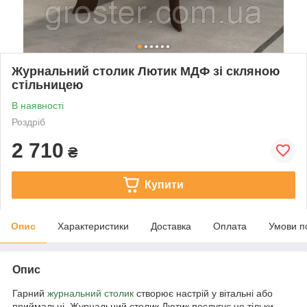
Журнальний столик Лютик МДФ зі скляною
стільницею
В наявності
Роздріб
2 710
₴
Купити
Опис
Характеристики
Доставка
Оплата
Умови п
Опис
Гарний
журнальний столик
створює настрій у вітальні або
приймальні. Журнальний столик Лютик послугує не тільки