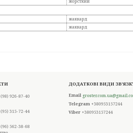
жорсткий
жаккард
жаккард
groster.com.ua@gmail.c
 (98) 926-87-40
+380953157244
 (95) 315-72-44
+380953157244
 (96) 562-38-68
цтво