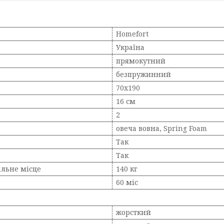
Homefort
Україна
прямокутний
безпружинний
70х190
16 см
2
овеча вовна, Spring Foam
Так
Так
льне місце
140 кг
60 міс
жорсткий