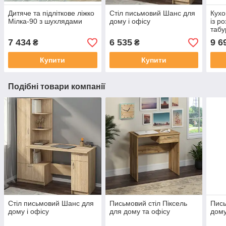
Дитяче та підліткове ліжко
Стіл письмовий Шанс для
Кухо
Мілка-90 з шухлядами
дому і офісу
із р
таб
7 434
6 535
9 6
₴
₴
Купити
Купити
Подібні товари компанії
Стіл письмовий Шанс для
Письмовий стіл Піксель
Пись
дому і офісу
для дому та офісу
дому