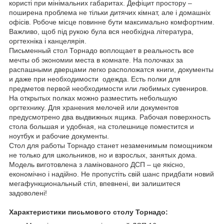
користі при мінімальних габаритах. Дефіцит простору –
поширена проблема не тільки дитячих кімнат, але і домашніх
офісів. Робоче місце повинне бути максимально комфортним.
Важливо, щоб під рукою була вся необхідна література,
оргтехніка і канцелярія.
Письменный стол Торнадо воплощает в реальность все
мечты об экономии места в комнате. На полочках за
распашными дверцами легко расположатся книги, документы
и даже при необходимости одежда. Есть полки для
предметов первой необходимости или любимых сувениров.
На открытых полках можно разместить небольшую
оргтехнику. Для хранения мелочей или документов
предусмотрено два выдвижных ящика. Рабочая поверхность
стола большая и удобная, на столешнице поместится и
ноутбук и рабочие документы.
Стол для работы Торнадо станет незаменимым помощником
не только для школьников, но и взрослых, занятых дома.
Модель виготовлена з ламінованого ДСП – це якісно,
економічно і надійно. Не пропустіть свій шанс придбати новий
мегафункциональный стіл, впевнені, ви залишитеся
задоволені!
Характеристики письмового столу Торнадо: