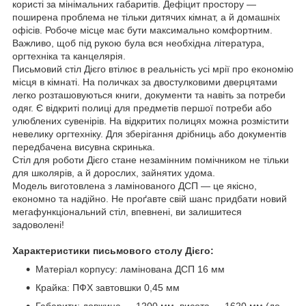
користі за мінімальних габаритів. Дефіцит простору —
поширена проблема не тільки дитячих кімнат, а й домашніх
офісів. Робоче місце має бути максимально комфортним.
Важливо, щоб під рукою була вся необхідна література,
оргтехніка та канцелярія.
Письмовий стіл Дієго втілює в реальність усі мрії про економію
місця в кімнаті. На поличках за двостулковими дверцятами
легко розташовуються книги, документи та навіть за потреби
одяг. Є відкриті полиці для предметів першої потреби або
улюблених сувенірів. На відкритих полицях можна розмістити
невелику оргтехніку. Для зберігання дрібниць або документів
передбачена висувна скринька.
Стіл для роботи Дієго стане незамінним помічником не тільки
для школярів, а й дорослих, зайнятих удома.
Модель виготовлена з ламінованого ДСП — це якісно,
економно та надійно. Не проґавте свій шанс придбати новий
мегафункціональний стіл, впевнені, ви залишитеся
задоволені!
Характеристики письмового столу Дієго:
Матеріал корпусу: ламінована ДСП 16 мм
Крайка: ПФХ завтовшки 0,45 мм
Габарити: довжина — 1200 мм, висота — 1620 мм (до