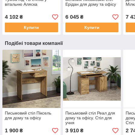
вітальню Аляска
Ерідан для дому та офісу
Мілк
4 102
6 045
7 4
₴
₴
Купити
Купити
Подібні товари компанії
Письмовий стіл Піксель
Письмовий стіл Реал для
Пись
для дому та офісу
дому та офісу. Стіл для
дому
учня
Стіл
1 900
3 910
2 7
₴
₴