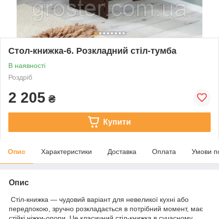
Стол-книжка-6. Розкладний стіл-тумба
В наявності
Роздріб
2 205
₴
Купити
Опис
Характеристики
Доставка
Оплата
Умови п
Опис
Стіл-книжка — чудовий варіант для невеликої кухні або
передпокою, зручно розкладається в потрібний момент, має
стійкі ніжки-опори. Це класичний стіл-книжка в сучасному