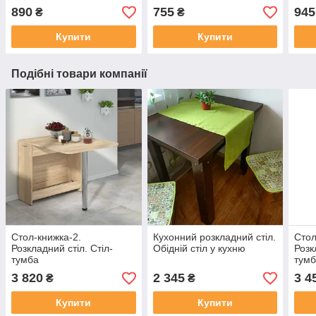
890
755
945
₴
₴
Купити
Купити
Подібні товари компанії
Стол-книжка-2.
Кухонний розкладний стіл.
Стол
Розкладний стіл. Стіл-
Обідній стіл у кухню
Розк
тумба
тум
3 820
2 345
3 4
₴
₴
Купити
Купити