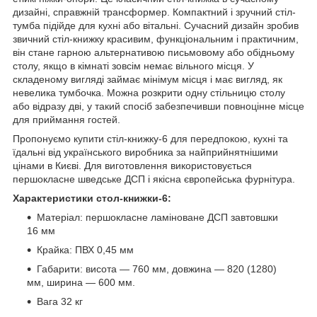
дизайні, справжній трансформер. Компактний і зручний стіл-
тумба підійде для кухні або вітальні. Сучасний дизайн зробив
звичний стіл-книжку красивим, функціональним і практичним,
він стане гарною альтернативою письмовому або обідньому
столу, якщо в кімнаті зовсім немає вільного місця. У
складеному вигляді займає мінімум місця і має вигляд, як
невелика тумбочка. Можна розкрити одну стільницю столу
або відразу дві, у такий спосіб забезпечивши повноцінне місце
для приймання гостей.
Пропонуємо купити стіл-книжку-6 для передпокою, кухні та
їдальні від українського виробника за найприйнятнішими
цінами в Києві. Для виготовлення використовується
першокласне шведське ДСП і якісна європейська фурнітура.
Характеристики стол-книжки-6:
Матеріал: першокласне ламіноване ДСП завтовшки
16 мм
Крайка: ПВХ 0,45 мм
Габарити: висота — 760 мм, довжина — 820 (1280)
мм, ширина — 600 мм.
Вага 32 кг