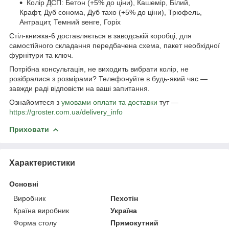
Колір ДСП: Бетон (+5% до ціни), Кашемір, Білий,
Крафт, Дуб сонома, Дуб тахо (+5% до ціни), Трюфель,
Антрацит, Темний венге, Горіх
Стіл-книжка-6 доставляється в заводській коробці, для
самостійного складання передбачена схема, пакет необхідної
фурнітури та ключ.
Потрібна консультація, не виходить вибрати колір, не
розібралися з розмірами? Телефонуйте в будь-який час —
завжди раді відповісти на ваші запитання.
Ознайомтеся з
умовами оплати та доставки
тут —
https://groster.com.ua/delivery_info
Приховати
Характеристики
Основні
Виробник
Пехотін
Країна виробник
Україна
Форма столу
Прямокутний