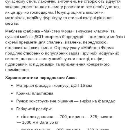
сучасному стилі, лаконічні, витончені, не створюють відчуття
захаращеності та дають змогу розмістити все необхідне так,
як це зручно господарям. Покупці оцінять екологічні
матеріали, надійну фурнітуру та стильні колірні рішення
меблів.
Меблева фабрика
«Майстер Форм»
випускає класичні та
сучасні меблі з ДСП: зокрема її продукції — комплекти меблів і
окремі предмети для спалень, віталень, передпокою,
столових та інших кімнат. Окрему увагу
«Майстер Форм»
приділяє створенню популярних зараз і зручних модульних
систем, що дають змогу комбінувати полиці, шафи,
підбираючи їх під розміри та призначення конкретного
приміщення
Характеристики передпокою Аякс:
Матеріал фасадів і корпусу: ДСП 16 мм
Крайка: пластикова
Ручки: конструктивне рішення — вирізи на фасадах
Габаритні розміри:
вішалка довжина — 700, ширина — 325, висота
— 1880 мм Вага 35 кг
комод довжина — 900, ширина — 430, висота