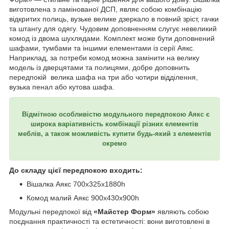
виготовлена з ламінованої ДСП, являє собою комбінацію
відкритих полиць, вузьке велике дзеркало в повний зріст, гачки
та штангу для одягу. Чудовим доповненням слугує невеликий
комод із двома шухлядами. Комплект може бути доповнений
шафами, тумбами та іншими елементами із серії Аякс.
Наприклад, за потреби комод можна замінити на велику
модель із дверцятами та полицями, добре доповнить
передпокій велика шафа на три або чотири відділення,
вузька пенал або кутова шафа.
Відмітною особливістю модульного передпокою Аякс є
широка варіативність комбінації різних елементів
меблів, а також можливість купити будь-який з елементів
окремо
До складу цієї передпокою входить:
Вішалка Аякс 700х325х1880h
Комод малий Аякс 900х430х900h
Модульні передпокої від
«Майстер Форм»
являють собою
поєднання практичності та естетичності: вони виготовлені в