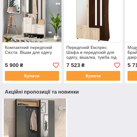
Компактний передпокій
Передпокій Експрес.
Моду
Сієста. Вішак для одягу
Шафа в передпокій для
Брай
одягу, вішалка, тумба під
дзер
взуття
взут
5 900
7 523
5 7
₴
₴
Купити
Купити
Акційні пропозиції та новинки