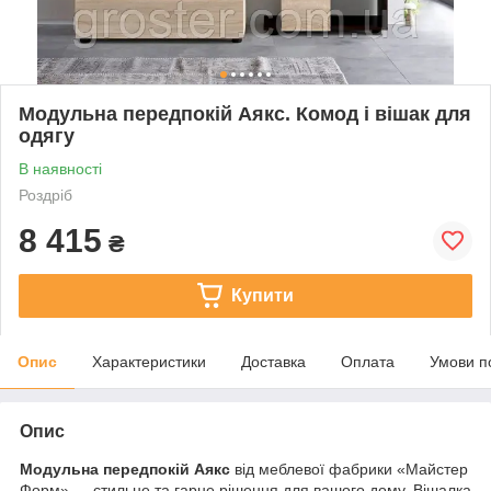
Модульна передпокій Аякс. Комод і вішак для
одягу
В наявності
Роздріб
8 415
₴
Купити
Опис
Характеристики
Доставка
Оплата
Умови п
Опис
Модульна передпокій
Аякс
від меблевої фабрики
«Майстер
Форм»
— стильне та гарне рішення для вашого дому. Вішалка