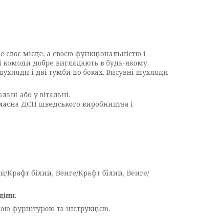
е своє місце, а своєю функціональністю і
і комоди добре виглядають в будь-якому
 шухляди і дві тумби по боках. Висувні шухляди
льні або у вітальні.
класна ДСП шведського виробництва і
ий/Крафт білий, Венге/Крафт білий, Венге/
ціни.
ною фурнітурою та інструкцією.