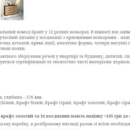
льний комод Брайт у 12 різних кольорах. В кімнаті він займ
 Сучасний дизайн у поєднанні з приємними кольорами - наш
аючих деталей: прямі лінії, класична форма, чотири висувні
ткові полки.
ктного зберігання речей у квартирі та будинку, дитячій, спа
уються сертифіковані та екологічно чисті матеріали: першо
, глибина – 376 мм .
а/Білий, Крафт білий, Крафт сірий, Крафт золотий, Крафт сір
 крафт золотий та їх поєднання мають націнку +165 грн до 
ську коробку, в розібраному вигляді разом зі всією необхід