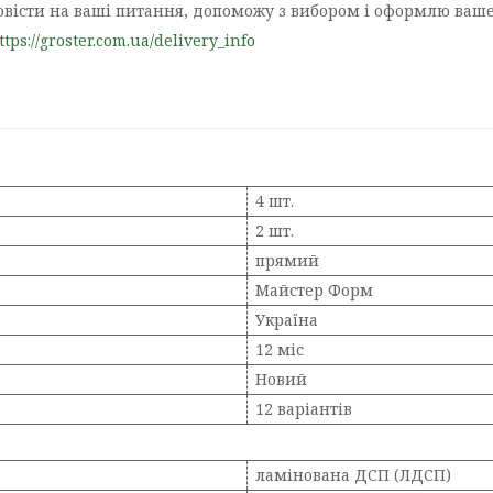
повісти на ваші питання, допоможу з вибором і оформлю ваш
ttps://groster.com.ua/delivery_info
4 шт.
2 шт.
прямий
Майстер Форм
Україна
12 міс
Новий
12 варіантів
ламінована ДСП (ЛДСП)