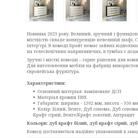
Новинка 2023 року. Великий, зручний і функціона
місткістю складе конкуренцію невеликій шафі.
інтер'єрі. В комоді Брайт немає зайвих відволік
на телескопічних напрявляючих, в тумбах є дода
Зручні і місткі комоди – гарне рішення для компа
Для виготовлення меблів на фабриці використов
європейська фурнітура.
Характеристики:
Основний матеріал: ламіноване ДСП
Матеріал кромки ПВХ
Габарити: ширина - 1392 мм, висота – 950 мм
Колір: Білий, Венге, Дуб сонома, Дуб соном
Крафт сірий, Венге/Крафт золотий, Антрацит
Кольори: дуб крафт білий, дуб крафт сірий, дуб
Комод доставляється надійно упакований в завод