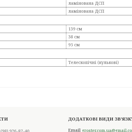
ламінована ДСП
ламінована ДСП
139 см
38 см
95 см
Телескопічні (кулькові)
groster.com.ua@gmail.c
 (98) 926-87-40