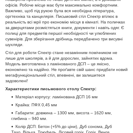
офісів.
Робоче місце має бути максимально комфортним.
Важливо, щоб під рукою була вся необхідна література,
оргтехніка та канцелярія.
Письмовий стіл Спектр втілює в
реальність всі мрії про економію місця в кімнаті.
На поличках
за дверцятами розмістяться книги, документи і навіть одяг.
Є
полиці для предметів першої необхідності чи улюблених
сувенірів.
Для зберігання дрібниць передбачено три висувні
шухляди.
Стіл для роботи Спектр стане незамінним помічником не
лише для школярів, а й для дорослих, зайнятих вдома.
Модель виготовлена з ламінованого ДСП – це якісно,
економічно та надійно.
Не проґавте свій шанс придбати новий
мегафункціональний стіл, впевнені, ви залишитеся
задоволені!
Характеристики письмового столу Спектр:
Матеріал корпусу: ламінована ДСП 16 мм
Крайка: ПФХ 0,45 мм
Габарити: довжина – 1300 мм, висота – 1620 мм,
глибина – 940 мм.
Колір ДСП: Бетон (+5% до ціни), Дуб сонома, Дуб
Тахо, Вільха, Трюфель, Лісовий горіх, Горіх, Венге