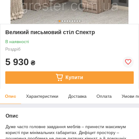
Великий письмовий стіл Спектр
В наявності
Роздріб
5 930
₴
Купити
Опис
Характеристики
Доставка
Оплата
Умови п
Опис
Дуже часто головне завдання меблів – принести максимум
користі при мінімальних габаритах.
Дефіцит простору –
поширена проблема не лише дитячих кімнат, а й домашніх