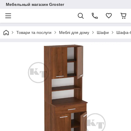
Мебельный магазин Groster
Товари та послуги
Меблі для дому
Шафи
Шафа-б