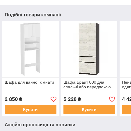
Подібні товари компанії
Шафа для ванної кімнати
Шафа Брайт 800 для
Пен
спальні або передпокою
одяг
2 850
5 228
4 4
₴
₴
Купити
Купити
Акційні пропозиції та новинки