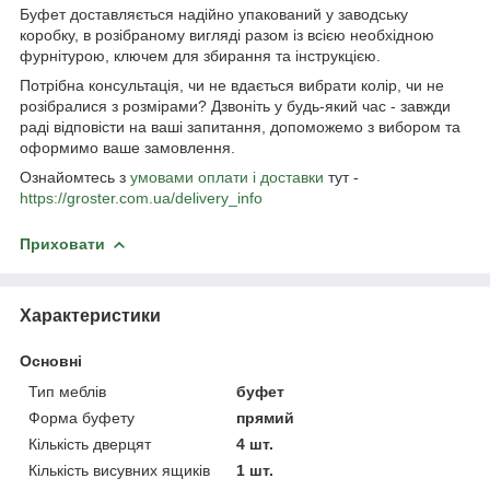
Буфет доставляється надійно упакований у заводську
коробку, в розібраному вигляді разом із всією необхідною
фурнітурою, ключем для збирання та інструкцією.
Потрібна консультація, чи не вдається вибрати колір, чи не
розібралися з розмірами?
Дзвоніть у будь-який час - завжди
раді відповісти на ваші запитання, допоможемо з вибором та
оформимо ваше замовлення.
Ознайомтесь з
умовами оплати і доставки
тут -
https://groster.com.ua/delivery_info
Приховати
Характеристики
Основні
Тип меблів
буфет
Форма буфету
прямий
Кількість дверцят
4 шт.
Кількість висувних ящиків
1 шт.