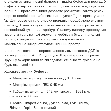
столами з'явився новий фаворит – шафа-буфет для посуду.
У
буфета є верхня і нижня шафки, що закриваються, і відкрита
полиця, широка стільниця дозволяє розмістити багато речей
першої необхідності або використовувати її для приготування
їжі.
Для серветок та столових приладів передбачено висувну
шухляду.
Буває на кухні зовсім немає місця, щоб розмістити
повноцінний кухонний гарнітур.
У такому випадку пропонуємо
звернути увагу на такі елементи меблів як буфет, напольні
полиці, комод-стіл трансформер, які дозволяють
максимально використовувати вільний простір.
Шафа виготовлена з першокласного ламінованого ДСП із
застосуванням якісної фурнітури.
Широкі хромовані ручки
зручні у використанні та виглядають стильно та сучасно на
будь-яких меблях.
Характеристики буфету:
Матеріал корпусу: ламіноване ДСП 16 мм
Матеріал кромки: ПВХ 0,45 мм
Габарити: ширина – 642 мм, висота – 1851 мм,
глибина – 500 мм
Колір: Німфея Альба, Дуб сонома, Бук, Вільха,
Яблуня, Горіх, Венге темний.