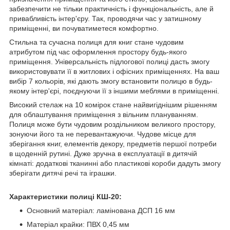
забезпечити не тільки практичність і функціональність, але й
привабливість інтер'єру. Так, проводячи час у затишному
приміщенні, ви почуватиметеся комфортно.
Стильна та сучасна полиця для книг стане чудовим
атрибутом під час оформлення простору будь-якого
приміщення. Універсальність підлогової полиці дасть змогу
використовувати її в житлових і офісних приміщеннях. На ваш
вибір 7 кольорів, які дають змогу встановити полицю в будь-
якому інтер'єрі, поєднуючи її з іншими меблями в приміщенні.
Високий стелаж на 10 комірок стане найвигіднішим рішенням
для облаштування приміщення з вільним плануванням.
Полиця може бути чудовим роздільником великого простору,
зонуючи його та не перевантажуючи. Чудове місце для
зберігання книг, елементів декору, предметів першої потреби
в щоденній рутині. Дуже зручна в експлуатації в дитячій
кімнаті: додаткові тканинні або пластикові короби дадуть змогу
зберігати дитячі речі та іграшки.
Характеристики полиці КШ-20:
Основний матеріал: ламінована ДСП 16 мм
Матеріал крайки: ПВХ 0,45 мм