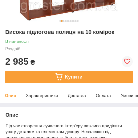
Висока підлогова полиця на 10 комірок
В наявності
Роздріб
2 985
₴
Купити
Опис
Характеристики
Доставка
Оплата
Умови п
Опис
Під час створення сучасного інтер'єру важливо приділити
увагу деталям та елементам декору. Незалежно від
призначення приміщення та його стилю, важливо