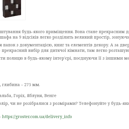
аштування будь-якого приміщення. Вона стане прекрасним д
-шафа на 9 відсіків легко розділить великий простір, зонуюч
я папок з документацією, книг та елементів декору. А за дв
 прекрасний вибір для дитячої кімнати, там легко розташують
вити полицю в будь-якому інтер'єрі, поєднуючи її з іншими 
, глибина – 275 мм.
альба, Горіх, Яблуня, Венге
олір, чи не розібралися з розмірами? Телефонуйте у будь-яки
—
https://groster.com.ua/delivery_info