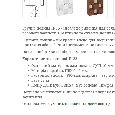
Зручна полиця П-33 - ідеальне рішення для обл
робочого кабінету. Практична та сучасна полиця
Відкриті полиці – прекрасне місце для зберіганн
приладдя або робочий інструмент. Полиця П-33 -
На ваш вибір 7 кольорів, які дозволяють встано
Характеристики полиці П-33:
Основний матеріал: ламінована ДСП 16 мм
Матеріал крайки: ПВХ 0,45 мм
Габарити: висота – 893 мм, ширина – 885 мм
Вага 28 кг
Колір ДСП: Бук, Вільха, Дуб сонома, Німфея 
Потрібна консультація, чи не вдається вибрати к
запитання.
Ознайомтеся з
умовами оплати та доставки
тут 