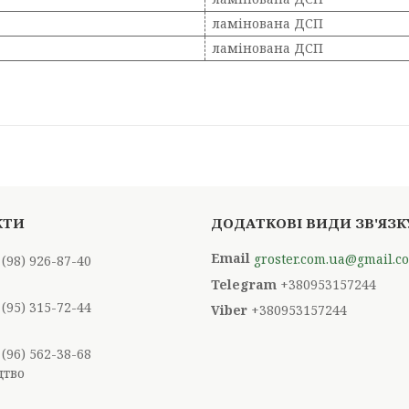
ламінована ДСП
ламінована ДСП
groster.com.ua@gmail.c
 (98) 926-87-40
+380953157244
 (95) 315-72-44
+380953157244
 (96) 562-38-68
цтво