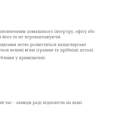
оповненням домашнього інтер'єру, офісу або
и його та не перевантажуючи.
ерцятами легко розмістяться канцелярське
ся великі м'які іграшки та дрібніші деталі.
меблями у приміщенні.
й час - завжди раді відповісти на ваші