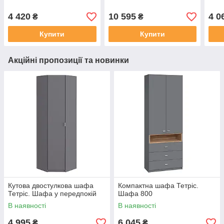
4 420
10 595
4 0
₴
₴
Купити
Купити
Акційні пропозиції та новинки
Кутова двостулкова шафа
Компактна шафа Тетріс.
Тетріс. Шафа у передпокій
Шафа 800
В наявності
В наявності
4 995
6 045
₴
₴