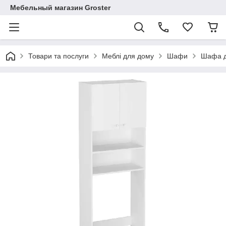
Мебельный магазин Groster
Товари та послуги
Меблі для дому
Шафи
Шафа д