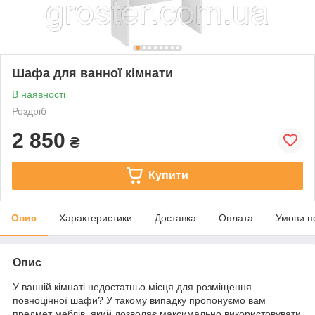
Шафа для ванної кімнати
В наявності
Роздріб
2 850
₴
Купити
Опис
Характеристики
Доставка
Оплата
Умови п
Опис
У ванній кімнаті недостатньо місця для розміщення
повноцінної шафи? У такому випадку пропонуємо вам
предмет меблів, який дозволяє максимально використовувати