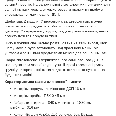
вільний простір. На одному рівні з металевими полицями для
ванної кімнати можна використовувати практичну шафу з
висококласної ламінованої ДСП.
Шафа має 2 відділи. У верхньому, за дверцятами, можна
розмістити всі предмети особистої гігієни, фен та інші
дрібниці. У середньому відділі, завдяки двом полицям, легко
поміститься вся побутова хімія.
Нижня полиця спеціально розташована на такій висоті, щоб
шафу можна було встановити над пральною машиною,
унітазом або іншими предметами меблів для ванної кімнати.
Шафа виготовлена з першокласного ламінованого ДСП із
застосуванням якісної фурнітури. Широкі хромовані ручки
зручні у використанні та виглядають стильно та сучасно на
будь-яких меблів.
Характеристики шафи для ванної кімнати:
Матеріал корпусу: ламіноване ДСП 16 мм
Матеріал крайки: ПВХ 0,45 мм
Габарити: ширина - 640 мм, висота - 1830 мм,
глибина - 316 мм
Колір: Німфея Альба, Дуб сонома, Бук, Вільха,