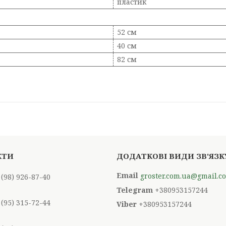
пластик
52 см
40 см
82 см
groster.com.ua@gmail.c
 (98) 926-87-40
+380953157244
 (95) 315-72-44
+380953157244