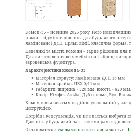
Комод-33 – новинка 2023 року. Його незвичайний
ніжки - відмінне рішення для будь-якого інтер'є
ламінованої ДСП. Прямі лінії, класична форма, т
Невеликі та місткі комоди – гарне рішення для к
Для виготовлення всіх меблів на фабриці викор
європейська фурнітура.
Характеристики комода-33:
Матеріал корпусу: ламінована ДСП 16 мм
Матеріал крайки: ПВХ 0,45 мм
Габарити: ширина - 520 мм, висота - 820 мм,
Колір: Німфея Альба, Дуб сонома, Бук, Вільх
Комод доставляється надійно упакований у завод
інструкцією.
Потрібна консультація, чи не вдається вибрати к
Дзвоніть у будь-який час - завжди раді відпов
Ознайомтесь з
умовами оплати і доставки
тут -
h