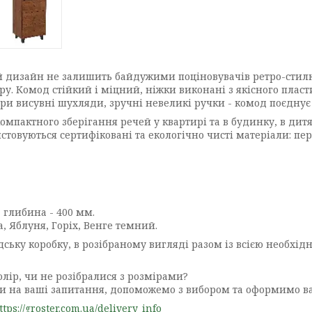
 дизайн не залишить байдужими поціновувачів ретро-стилю. 
ру. Комод стійкий і міцний, ніжки виконані з якісного пласт
ри висувні шухляди, зручні невеликі ручки - комод поєднує в
омпактного зберігання речей у квартирі та в будинку, в дитяч
истовуються сертифіковані та екологічно чисті матеріали: п
 глибина - 400 мм.
а, Яблуня, Горіх, Венге темний.
ську коробку, в розібраному вигляді разом із всією необхі
олір, чи не розібралися з розмірами?
істи на ваші запитання, допоможемо з вибором та оформимо 
ttps://groster.com.ua/delivery_info