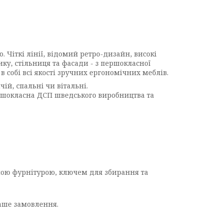
Чіткі лінії, відомий ретро-дизайн, високі
ику, стільниця та фасади - з першокласної
 собі всі якості зручних ергономічних меблів.
ій, спальні чи вітальні.
ершокласна ДСП шведського виробництва та
дною фурнітурою, ключем для збирання та
ваше замовлення.