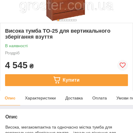
Висока тумба ТО-25 для вертикального
зберігання взуття
В наявності
Роздріб
4 545
₴
Купити
Опис
Характеристики
Доставка
Оплата
Умови п
Опис
Висока, мегакомпактна та одночасно містка тумба для
вертикального зберігання взуття – ідеальне рішення для