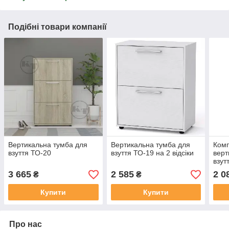
Подібні товари компанії
Вертикальна тумба для
Вертикальна тумба для
Комп
взуття ТО-20
взуття ТО-19 на 2 відсіки
верт
взут
3 665
2 585
2 0
₴
₴
Купити
Купити
Про нас