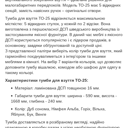
малогабаритних передпокоїв. Модель ТО-25 має 5 відкидних
секцій, замість навісних ручок – оригінальні отвори.
Тумба для взуття ТО-25 відрізняється максимальною
місткістю: 5 відкидних стулок, у кожній по 2 відсіки. Вона
виготовлена з першокласної ДСП шведського виробництва із
застосуванням якісної фурнітури. В даний час меблі з якісного
ДСП користуються популярністю і є лідером продажів, в
основному, завдяки обґрунтованій та доступній ціні.
З представленої палітри виберіть колір тумби для взуття, який
гармонійно поєднуватиметься з інтер'єром та іншими
меблями в кімнаті. На вибір 7 варіантів кольорів, що дозволяє
доповнити тумбу вішалкою, комодом або шафою для одягу в
такому кольорі.
Характеристики тумби для взуття ТО-25:
Матеріал: ламінована ДСП товщиною 16 мм.
Габарити тумби для взуття: ширина - 590 мм, висота -
1668 мм, глибина - 240 мм.
Колір: Дуб сонома, Німфея Альба, Горіх, Вільха,
Яблуня, Бук, Венге
Тумба доставляється в розібраному вигляді, надійно
упакованою в коробку разом з усією необхідною фурнітурою,