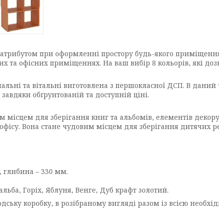
 атрибутом при оформленні простору будь-якого приміщення
их та офісних приміщеннях. На ваш вибір 8 кольорів, які д
альні та вітальні виготовлена з першокласної ДСП. В даний 
 завдяки обґрунтованій та доступній ціні.
м місцем для зберігання книг та альбомів, елементів декору 
о офісу. Вона стане чудовим місцем для зберігання дитячих р
, глибина – 330 мм.
альба, Горіх, Яблуня, Венге, Дуб крафт золотий.
дську коробку, в розібраному вигляді разом із всією необх