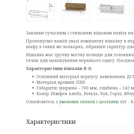
Завдяки сучасним і стильним вішакам навіть на
Пропонуємо вашій увазі компактну вішалку в пере
шафу в таких же кольорах, зібравши гарнітур дл
Вішалка має зручну містку полицю для головних 
гачки для навішування верхнього одягу. Поєдна
Характеристики вішалки В-6:
Основний матеріал корпусу: ламінована ДС
Матеріал кромки: ПВХ
Габарити: ширина – 700 мм, глибина – 142 м
Колір: Німфея Альба, Вільха, Бук, Горіх, Яб
Ознайомтесь з
умовами оплати і доставки
тут -
h
Характеристики