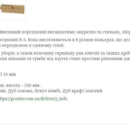
йменший передпокій виглядатиме акуратно та стильно, збер
дпокій В-6. Вона виготовляється в 8 різних кольорах, що доз
я передпокою в єдиному стилі.
уборів, а також невелику скриньку для ключів та інших дріб
ння вішалки та тумби під взуття стане простим рішенням дл
П 16 мм
м, висота – 240 мм.
луня, Дуб сонома, Венге комбі, Дуб крафт золотий
ttps://groster.com.ua/delivery_info