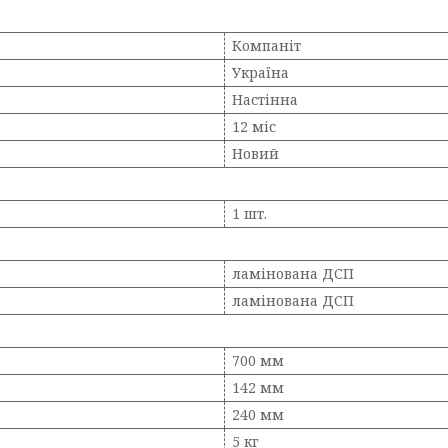
Компаніт
Україна
Настінна
12 міс
Новий
1 шт.
ламінована ДСП
ламінована ДСП
700 мм
142 мм
240 мм
5 кг