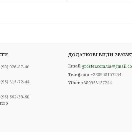
groster.com.ua@gmail.c
 (98) 926-87-40
+380953157244
 (95) 315-72-44
+380953157244
 (96) 562-38-68
цтво