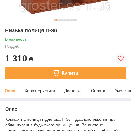
Низька полиця П-36
В наявності
Роздріб
1 310
₴
Купити
Опис
Характеристики
Доставка
Оплата
Умови п
Опис
Компактна полиця підлогова П-36 - ідеальне рішення для
облаштування будь-якого приміщення. Вона стане
прекрасним доповненням домашнього інтер'єру, офісу або