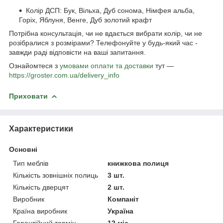
Колір ДСП: Бук, Вільха, Дуб сонома, Німфея альба,
Горіх, Яблуня, Венге, Дуб золотий крафт
Потрібна консультація, чи не вдається вибрати колір, чи не
розібралися з розмірами? Телефонуйте у будь-який час -
завжди раді відповісти на ваші запитання.
Ознайомтеся з
умовами оплати та доставки
тут —
https://groster.com.ua/delivery_info
Приховати
Характеристики
Основні
Тип меблів
книжкова полиця
Кількість зовнішніх полиць
3 шт.
Кількість дверцят
2 шт.
Виробник
Компаніт
Країна виробник
Україна
Гарантійний термін
12 міс