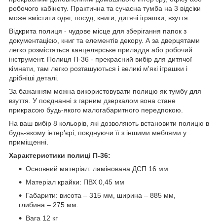
робочого кабінету. Практична та сучасна тумба на 3 відсіки
може вмістити одяг, посуд, книги, дитячі іграшки, взуття.
Відкрита полиця - чудове місце для зберігання папок з
документацією, книг та елементів декору. А за дверцятами
легко розмістяться канцелярське приладдя або робочий
інструмент. Полиця П-36 - прекрасний вибір для дитячої
кімнати, там легко розташуються і великі м'які іграшки і
дрібніші деталі.
За бажанням можна використовувати полицю як тумбу для
взуття. У поєднанні з гарним дзеркалом вона стане
прикрасою будь-якого малогабаритного передпокою.
На ваш вибір 8 кольорів, які дозволяють встановити полицю в
будь-якому інтер'єрі, поєднуючи її з іншими меблями у
приміщенні.
Характеристики полиці П-36:
Основний матеріал: ламінована ДСП 16 мм
Матеріал крайки: ПВХ 0,45 мм
Габарити: висота – 315 мм, ширина – 885 мм,
глибина – 275 мм.
Вага 12 кг