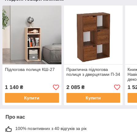
Підлогова полиця КШ-27
Практична підлогова
Книж
полиця з дверцятами П-34
Наві
деко
1 140
2 085
1 5
₴
₴
Купити
Купити
Про нас
100% позитивних з 40 відгуків за рік