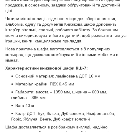
продажів, в основному, завдяки обґрунтованій та доступній
ціні.
Чотири місткі полиці - відмінне місце для зберігання книг,
альбомів, одягу та документів Книжкова шафа доповнить
інтер'єр вітальні, спальні, робочого кабінету. За бажанням
можна використовувати його в дитячій, щоб розмістити там усі
іграшки, книги, канцелярське приладдя.
Нова практична шафа виготовляється в 8 популярних
кольорах, що дозволяє комбінувати її з іншими меблями в
кімнаті.
Характеристики книжкової шафи КШ-7:
Основний матеріал: ламінована ДСП 16 мм
Матеріал крайки: ПВХ 0,45 мм
Габарити: висота – 1950 мм, ширина – 600 мм,
глибина – 366 мм.
Вага 40 кг
Колір ДСП: Бук, Вільха, Дуб сонома, Німфея альба,
Горіх, Яблуня, Венге, Дуб крафт золотий
Шафа доставляється в розібраному вигляді, надійно