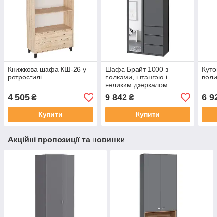
Книжкова шафа КШ-26 у
Шафа Брайт 1000 з
Куто
ретростилі
полками, штангою і
вели
великим дзеркалом
4 505
9 842
6 9
₴
₴
Купити
Купити
Акційні пропозиції та новинки