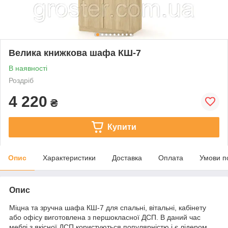
Велика книжкова шафа КШ-7
В наявності
Роздріб
4 220
₴
Купити
Опис
Характеристики
Доставка
Оплата
Умови п
Опис
Міцна та зручна шафа КШ-7 для спальні, вітальні, кабінету
або офісу виготовлена з першокласної ДСП. В даний час
меблі з якісної ДСП користуються популярністю і є лідером