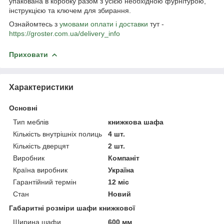
упакована в коробку разом з усією необхідною фурнітурою,
інструкцією та ключем для збирання.
Ознайомтесь з
умовами оплати і доставки
тут -
https://groster.com.ua/delivery_info
Приховати
Характеристики
Основні
Тип меблів
книжкова шафа
Кількість внутрішніх полиць
4 шт.
Кількість дверцят
2 шт.
Виробник
Компаніт
Країна виробник
Україна
Гарантійний термін
12 міс
Стан
Новий
Габаритні розміри шафи книжкової
Ширина шафи
600 мм