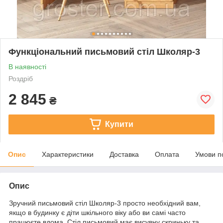
Функціональний письмовий стіл Школяр-3
В наявності
Роздріб
2 845
₴
Купити
Опис
Характеристики
Доставка
Оплата
Умови п
Опис
Зручний письмовий стіл Школяр-3 просто необхідний вам,
якщо в будинку є діти шкільного віку або ви самі часто
працюєте вдома. Стіл письмовий має висувну скриньку та