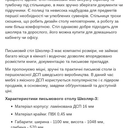
тумбочку під стільницею, в яких зручно зберігати документи чи
підручники. Є полиці та невисока надбудова для предметів
першої необхідності чи улюблених сувенірів. Стільниця трохи
скошена, що робить дизайн столу неповторним, а роботу за
ним більш комфортною. Стіл однаково добре підходить для
школяра та дорослого, його можна купити для домашнього
кабінету чи офісу.
Письмовий стіл Школяр-3 має компактні розміри, не займає
багато місця в кімнаті і водночас дозволяє впорядковано
розмістити книги, документацію та письмове приладдя.
Ми пропонуємо міцні, зручні та практичні письмові столи із
першокласної ДСП шведського виробництва. В даний час
меблі з якісного ДСП користуються популярністю і є лідером
продажів, в основному, завдяки обґрунтованій та доступній
ціні.
Характеристики письмового столу Школяр-3:
Матеріал корпусу: ламінована ДСП 16 мм
Матеріал крайки: ПВХ 0,45 мм
Габарити: ширина - 1100 мм, висота - 1048 мм,
глибина - 570 мм.