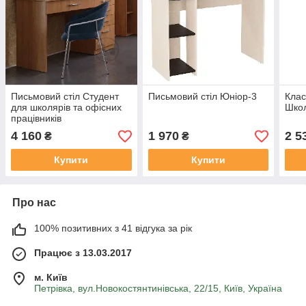
Письмовий стіл Студент
Письмовий стіл Юніор-3
Клас
для школярів та офісних
Шко
працівників
4 160
1 970
2 5
₴
₴
Купити
Купити
Про нас
100% позитивних з 41 відгука за рік
Працює з 13.03.2017
м. Київ
Петрівка, вул.Новокостянтинівська, 22/15, Київ, Україна