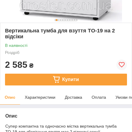
Вертикальна тумба для взуття ТО-19 на 2
відсіки
В наявності
Роздріб
2 585
₴
Купити
Опис
Характеристики
Доставка
Оплата
Умови п
Опис
Супер компактна та одночасно містка вертикальна тумба
ТО-19 для зберігання взуття має 2 відкидні секції.