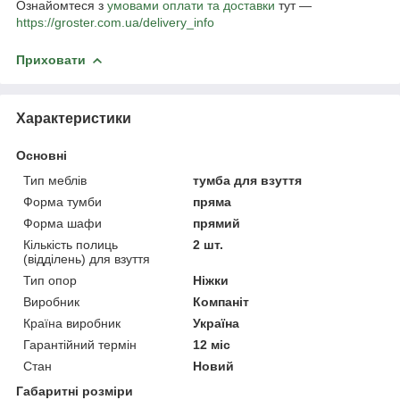
Ознайомтеся з
умовами оплати та доставки
тут —
https://groster.com.ua/delivery_info
Приховати
Характеристики
Основні
Тип меблів
тумба для взуття
Форма тумби
пряма
Форма шафи
прямий
Кількість полиць
2 шт.
(відділень) для взуття
Тип опор
Ніжки
Виробник
Компаніт
Країна виробник
Україна
Гарантійний термін
12 міс
Стан
Новий
Габаритні розміри