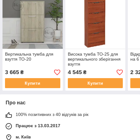
Вертикальна тумба для
Висока тумба ТО-25 для
Відк
взуття ТО-20
вертикального зберігання
на 6
взуття
3 665
4 545
2 3
₴
₴
Купити
Купити
Про нас
100% позитивних з 40 відгуків за рік
Працює з 13.03.2017
м. Київ