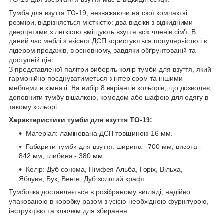
Тумба для взуття ТО-19, незважаючи на свої компактні
розміри, відрізняється місткістю: два відсіки з відкидними
дверцятами з легкістю вміщують взуття всіх членів сім'ї. В
даний час меблі з якісної ДСП користуються популярністю і є
лідером продажів, в основному, завдяки обґрунтованій та
доступній ціні.
З представленої палітри виберіть колір тумби для взуття, який
гармонійно поєднуватиметься з інтер'єром та іншими
меблями в кімнаті. На вибір 8 варіантів кольорів, що дозволяє
доповнити тумбу вішалкою, комодом або шафою для одягу в
такому кольорі.
Характеристики тумби для взуття ТО-19:
Матеріал: ламінована ДСП товщиною 16 мм.
Габарити тумби для взуття: ширина - 700 мм, висота -
842 мм, глибина - 380 мм.
Колір: Дуб сонома, Німфея Альба, Горіх, Вільха,
Яблуня, Бук, Венге, Дуб золотий крафт
Тумбочка доставляється в розібраному вигляді, надійно
упакованою в коробку разом з усією необхідною фурнітурою,
інструкцією та ключем для збирання.