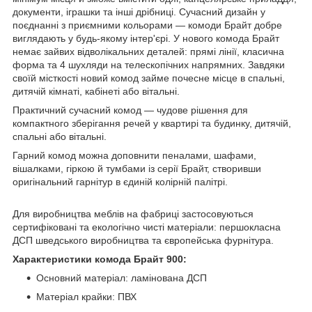
документи, іграшки та інші дрібниці. Сучасний дизайн у
поєднанні з приємними кольорами — комоди Брайт добре
виглядають у будь-якому інтер'єрі. У нового комода Брайт
немає зайвих відволікальних деталей: прямі лінії, класична
форма та 4 шухляди на телескопічних напрямних. Завдяки
своїй місткості новий комод займе почесне місце в спальні,
дитячій кімнаті, кабінеті або вітальні.
Практичний сучасний комод — чудове рішення для
компактного зберігання речей у квартирі та будинку, дитячій,
спальні або вітальні.
Гарний комод можна доповнити пеналами, шафами,
вішалками, гіркою й тумбами із серії Брайт, створивши
оригінальний гарнітур в єдиній колірній палітрі.
Для виробництва меблів на фабриці застосовуються
сертифіковані та екологічно чисті матеріали: першокласна
ДСП шведського виробництва та європейська фурнітура.
Характеристики комода Брайт 900:
Основний матеріал: ламінована ДСП
Матеріал крайки: ПВХ