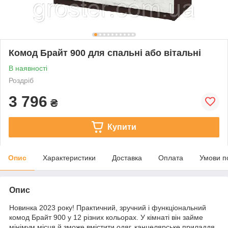
Комод Брайт 900 для спальні або вітальні
В наявності
Роздріб
3 796
₴
Купити
Опис
Характеристики
Доставка
Оплата
Умови п
Опис
Новинка 2023 року! Практичний, зручний і функціональний
комод Брайт 900 у 12 різних кольорах. У кімнаті він займе
мінімум місця й зможе вмістити одяг, канцелярське приладдя,