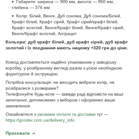
Габарити: ширина — 900 мм, висота — 950 мм,
глибина — 376 мм
Колір: Білий, Венге, Дуб сонома, Дуб сонома/Білий,
Крафт білий, Крафт сірий, Крафт сірий/крафт білий,
Крафт золотий, Венге/Крафт білий, Венге/Крафт сірий,
Венге/Крафт золотий, Антрацит
Кольори: дуб крафт білий, дуб крафт сірий, дуб крафт
золотий і їх поєднання мають наценку +320 грн до ціни.
Комод доставляється надійно упакованим у заводську
коробку, у розібраному вигляді разом з усією необхідною
фурнітурою й інструкцією.
Потрібна консультація, не виходить вибрати колір, не
розібралися з розмірами?
Телефонуйте будь-коли — завжди раді відповісти на ваші
запитання, допоможемо з вибором і оформимо ваше
замовлення.
Ознайомтеся з
умовами оплати та доставки
тут —
https://groster.com.ua/delivery_info
Приховати