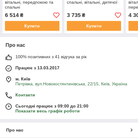
вітальні, передпокою та
спальні, вітальні, дитячої
віта
спальні
пер
6 514
3 735
4 3
₴
₴
Купити
Купити
Про нас
100% позитивних з 41 відгука за рік
Працює з 13.03.2017
м. Київ
Петрівка, вул.Новокостянтинівська, 22/15, Київ, Україна
Контакти
Сьогодні працює з 09:00 до 21:00
Показати весь графік роботи
Про нас