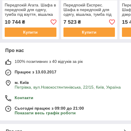
Передпокій Агата. Шафа в
Передпокій Експрес.
Пере
передпокій для одягу,
Шафа в передпокій для
Шафа
тумба під взуття, вішалка
одягу, вішалка, тумба під
дзер
взуття
10 744
7 523
15 
₴
₴
Купити
Купити
Про нас
100% позитивних з 40 відгуків за рік
Працює з 13.03.2017
м. Київ
Петрівка, вул.Новокостянтинівська, 22/15, Київ, Україна
Контакти
Сьогодні працює з 09:00 до 21:00
Показати весь графік роботи