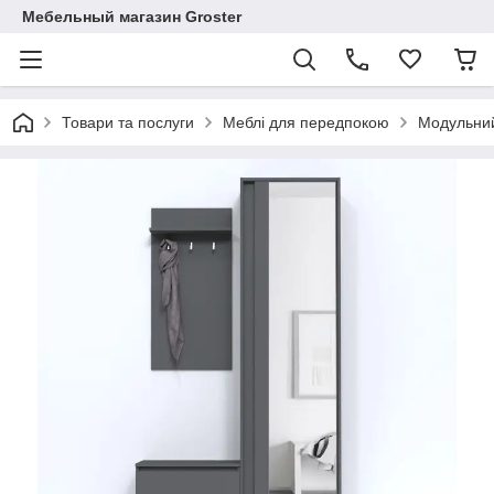
Мебельный магазин Groster
Товари та послуги
Меблі для передпокою
Модульний