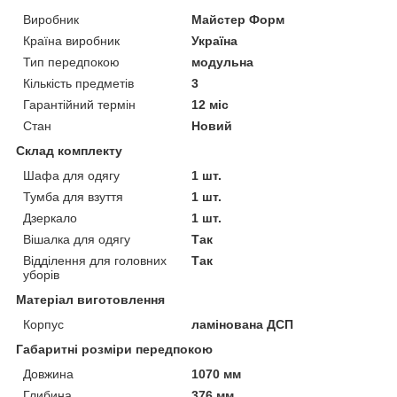
Виробник
Майстер Форм
Країна виробник
Україна
Тип передпокою
модульна
Кількість предметів
3
Гарантійний термін
12 міс
Стан
Новий
Склад комплекту
Шафа для одягу
1 шт.
Тумба для взуття
1 шт.
Дзеркало
1 шт.
Вішалка для одягу
Так
Відділення для головних
Так
уборів
Матеріал виготовлення
Корпус
ламінована ДСП
Габаритні розміри передпокою
Довжина
1070 мм
Глибина
376 мм