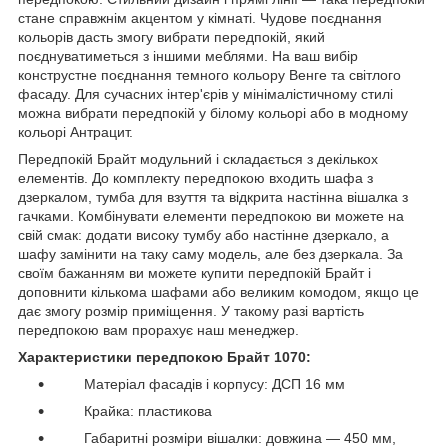
стане справжнім акцентом у кімнаті. Чудове поєднання
кольорів дасть змогу вибрати передпокій, який
поєднуватиметься з іншими меблями. На ваш вибір
конструстне поєднання темного кольору Венге та світлого
фасаду. Для сучасних інтер'єрів у мінімалістичному стилі
можна вибрати передпокій у білому кольорі або в модному
кольорі Антрацит.
Передпокій Брайт модульний і складається з декількох
елементів. До комплекту передпокою входить шафа з
дзеркалом, тумба для взуття та відкрита настінна вішалка з
гачками. Комбінувати елементи передпокою ви можете на
свій смак: додати високу тумбу або настінне дзеркало, а
шафу замінити на таку саму модель, але без дзеркала. За
своїм бажанням ви можете купити передпокій Брайт і
доповнити кількома шафами або великим комодом, якщо це
дає змогу розмір приміщення. У такому разі вартість
передпокою вам прорахує наш менеджер.
Характеристики передпокою Брайт 1070:
Матеріал фасадів і корпусу: ДСП 16 мм
Крайка: пластикова
Габаритні розміри вішалки: довжина — 450 мм,