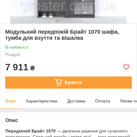
Модульний передпокій Брайт 1070 шафа,
тумба для взуття та вішалка
В наявності
Роздріб
7 911
₴
Купити
Опис
Характеристики
Доставка
Оплата
Умови п
Опис
Передпокій Брайт 1070
— ідеальне рішення для сучасного
передпокою. Стильний дизайн і прямі лінії — така передпокій