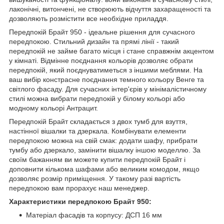
лаконічні, витончені, не створюють відчуття захаращеності та
дозволяють розмістити все необхідне приладдя.
Передпокій Брайт 950 - ідеальне рішення для сучасного
передпокою. Стильний дизайн та прямі лінії - такий
передпокій не займе багато місця і стане справжнім акцентом
у кімнаті. Відмінне поєднання кольорів дозволяє обрати
передпокій, який поєднуватиметься з іншими меблями. На
ваш вибір констрасне поєднання темного кольору Венге та
світлого фасаду. Для сучасних інтер'єрів у мінімалістичному
стилі можна вибрати передпокій у білому кольорі або
модному кольорі Антрацит.
Передпокій Брайт складається з двох тумб для взуття,
настінної вішалки та дзеркала. Комбінувати елементи
передпокою можна на свій смак: додати шафу, прибрати
тумбу або дзеркало, замінити вішалку іншою моделлю. За
своїм бажанням ви можете купити передпокій Брайт і
доповнити кількома шафами або великим комодом, якщо
дозволяє розмір приміщення. У такому разі вартість
передпокою вам прорахує наш менеджер.
Характеристики передпокою Брайт 950:
Матеріал фасадів та корпусу: ДСП 16 мм