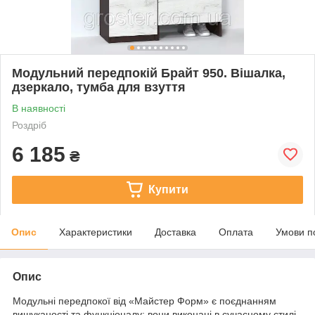
Модульний передпокій Брайт 950. Вішалка,
дзеркало, тумба для взуття
В наявності
Роздріб
6 185
₴
Купити
Опис
Характеристики
Доставка
Оплата
Умови п
Опис
Модульні передпокої від «Майстер Форм» є поєднанням
вишуканості та функціоналу: вони виконані в сучасному стилі,