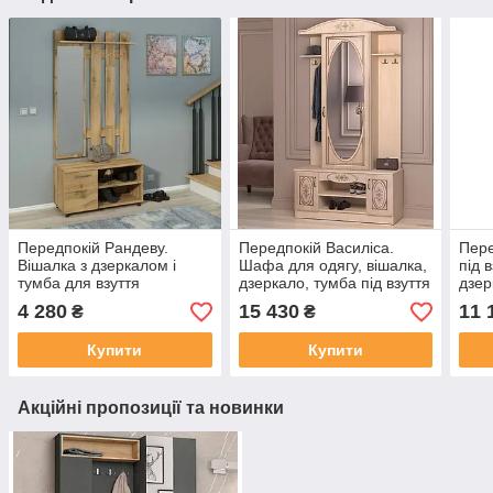
Передпокій Рандеву.
Передпокій Василіса.
Пере
Вішалка з дзеркалом і
Шафа для одягу, вішалка,
під 
тумба для взуття
дзеркало, тумба під взуття
дзер
одяг
4 280
15 430
11 
₴
₴
Купити
Купити
Акційні пропозиції та новинки