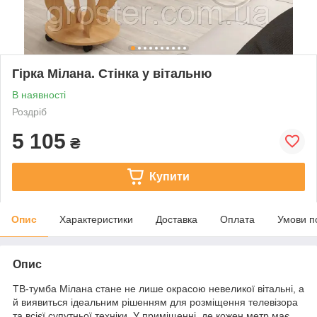
Гірка Мілана. Стінка у вітальню
В наявності
Роздріб
5 105
₴
Купити
Опис
Характеристики
Доставка
Оплата
Умови п
Опис
ТВ-тумба Мілана стане не лише окрасою невеликої вітальні, а
й виявиться ідеальним рішенням для розміщення телевізора
та всієї супутньої техніки. У приміщенні, де кожен метр має