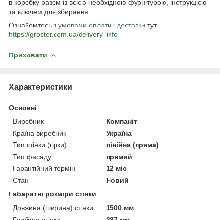
в коробку разом із всією необхідною фурнітурою, інструкцією
та ключем для збирання.
Ознайомтесь з
умовами оплати і доставки
тут -
https://groster.com.ua/delivery_info
Приховати
Характеристики
Основні
Виробник
Компаніт
Країна виробник
Україна
Тип стінки (гірки)
лінійна (пряма)
Тип фасаду
прямий
Гарантійний термін
12 міс
Стан
Новий
Габаритні розміри стінки
Довжина (ширина) стінки
1500 мм
Глибина стінки
387 мм