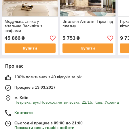
Модульна стінка у
Вітальня Анталія. Гірка під
Гірк
вітальню Василіса з
плазму
віта
шафами
45 866
5 753
9 7
₴
₴
Купити
Купити
Про нас
100% позитивних з 40 відгуків за рік
Працює з 13.03.2017
м. Київ
Петрівка, вул.Новокостянтинівська, 22/15, Київ, Україна
Контакти
Сьогодні працює з 09:00 до 21:00
Показати весь графік роботи