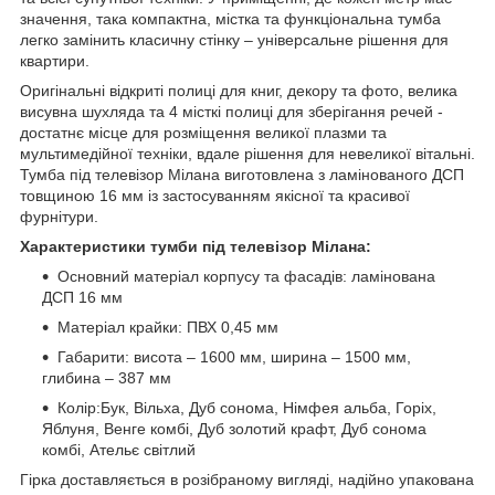
значення, така компактна, містка та функціональна тумба
легко замінить класичну стінку – універсальне рішення для
квартири.
Оригінальні відкриті полиці для книг, декору та фото, велика
висувна шухляда та 4 місткі полиці для зберігання речей -
достатнє місце для розміщення великої плазми та
мультимедійної техніки, вдале рішення для невеликої вітальні.
Тумба під телевізор Мілана виготовлена ​​з ламінованого ДСП
товщиною 16 мм із застосуванням якісної та красивої
фурнітури.
Характеристики тумби під телевізор Мілана:
Основний матеріал корпусу та фасадів: ламінована
ДСП 16 мм
Матеріал крайки: ПВХ 0,45 мм
Габарити: висота – 1600 мм, ширина – 1500 мм,
глибина – 387 мм
Колір:Бук, Вільха, Дуб сонома, Німфея альба, Горіх,
Яблуня, Венге комбі, Дуб золотий крафт, Дуб сонома
комбі, Ательє світлий
Гірка доставляється в розібраному вигляді, надійно упакована