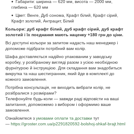
Габарити: ширина — 620 мм, висота — 2000 мм,
глибина — 620 мм
Цвет: Венге, Дуб сонома, Крафт білий, Крафт сірий,
Крафт золотий, Антрацит, Білий
Кольори: дуб крафт білий, дуб крафт сірий, дуб крафт
золотий і їх поєднання мають наценку +180 грн до ціни.
Всі доступні кольори за запитом надасть наш менеджер і
допоможе підібрати потрібний вам колір.
Шафа доставляється надійно упакованим у заводську
коробку, у розібраному вигляді разом з усією необхідною
фурнітурою й інструкцією. Для складання вам знадобиться
викрутка та наш шестигранник, який йде в комплекті до
кожного замовлення.
Потрібна консультація, не виходить вибрати колір, не
розібралися з розмірами?
Телефонуйте будь-коли — завжди раді відповісти на ваші
запитання, допоможемо з вибором і оформимо ваше
замовлення.
Ознайомтеся з
умовами оплати та доставки
тут
—
https://groster.com.ua/p2291820592-bolshoj-shkaf-brajt.html