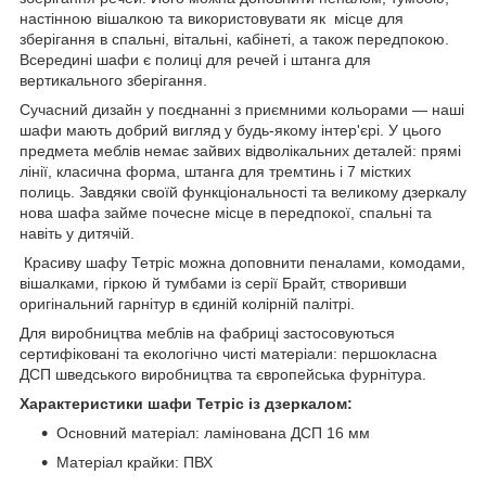
настінною вішалкою та використовувати як місце для
зберігання в спальні, вітальні, кабінеті, а також передпокою.
Всередині шафи є полиці для речей і штанга для
вертикального зберігання.
Сучасний дизайн у поєднанні з приємними кольорами — наші
шафи мають добрий вигляд у будь-якому інтер'єрі. У цього
предмета меблів немає зайвих відволікальних деталей: прямі
лінії, класична форма, штанга для тремтинь і 7 містких
полиць. Завдяки своїй функціональності та великому дзеркалу
нова шафа займе почесне місце в передпокої, спальні та
навіть у дитячій.
Красиву шафу Тетріс можна доповнити пеналами, комодами,
вішалками, гіркою й тумбами із серії Брайт, створивши
оригінальний гарнітур в єдиній колірній палітрі.
Для виробництва меблів на фабриці застосовуються
сертифіковані та екологічно чисті матеріали: першокласна
ДСП шведського виробництва та європейська фурнітура.
Характеристики шафи Тетріс із дзеркалом:
Основний матеріал: ламінована ДСП 16 мм
Матеріал крайки: ПВХ