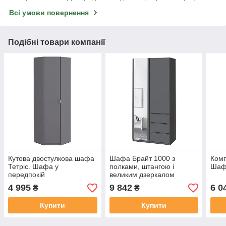
Всі умови повернення
Подібні товари компанії
Кутова двостулкова шафа
Шафа Брайт 1000 з
Комп
Тетріс. Шафа у
полками, штангою і
Шаф
передпокій
великим дзеркалом
4 995
9 842
6 0
₴
₴
Купити
Купити