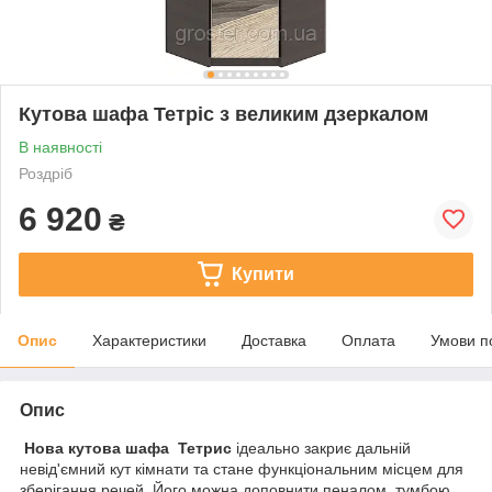
Кутова шафа Тетріс з великим дзеркалом
В наявності
Роздріб
6 920
₴
Купити
Опис
Характеристики
Доставка
Оплата
Умови п
Опис
Нова кутова шафа Тетрис
ідеально закриє дальній
невід'ємний кут кімнати та стане функціональним місцем для
зберігання речей. Його можна доповнити пеналом, тумбою,