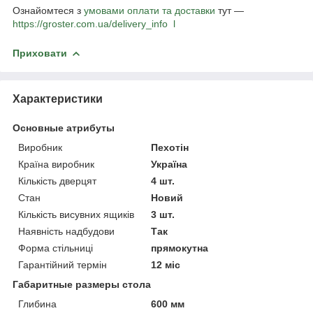
Ознайомтеся з
умовами оплати та доставки
тут —
https://groster.com.ua/delivery_info
l
Приховати
Характеристики
Основные атрибуты
Виробник
Пехотін
Країна виробник
Україна
Кількість дверцят
4 шт.
Стан
Новий
Кількість висувних ящиків
3 шт.
Наявність надбудови
Так
Форма стільниці
прямокутна
Гарантійний термін
12 міс
Габаритные размеры стола
Глибина
600 мм