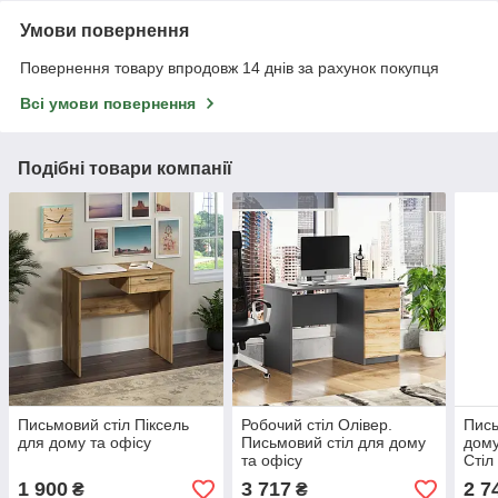
Умови повернення
Повернення товару впродовж 14 днів за рахунок покупця
Всі умови повернення
Подібні товари компанії
Письмовий стіл Піксель
Робочий стіл Олівер.
Пись
для дому та офісу
Письмовий стіл для дому
дому
та офісу
Стіл
1 900
3 717
2 7
₴
₴