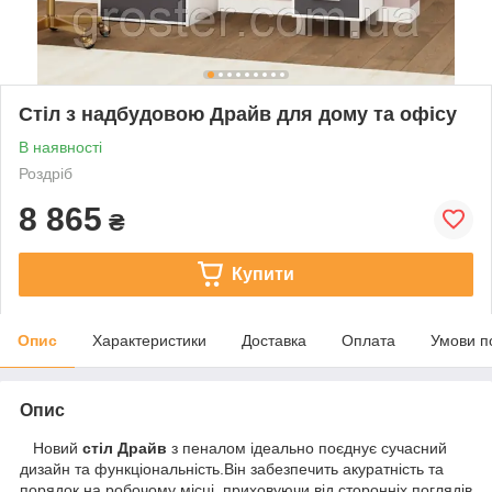
Стіл з надбудовою Драйв для дому та офісу
В наявності
Роздріб
8 865
₴
Купити
Опис
Характеристики
Доставка
Оплата
Умови п
Опис
Новий
стіл Драйв
з пеналом ідеально поєднує сучасний
дизайн та функціональність.Він забезпечить акуратність та
порядок на робочому місці, приховуючи від сторонніх поглядів