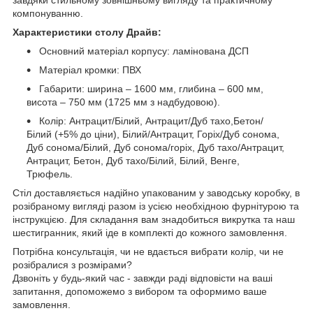
компонуванню.
Характеристики столу Драйв:
Основний матеріал корпусу: ламінована ДСП
Матеріал кромки: ПВХ
Габарити: ширина – 1600 мм, глибина – 600 мм,
висота – 750 мм (1725 мм з надбудовою).
Колір: Антрацит/Білий, Антрацит/Дуб тахо,Бетон/
Білий (+5% до ціни), Білий/Антрацит, Горіх/Дуб сонома,
Дуб сонома/Білий, Дуб сонома/горіх, Дуб тахо/Антрацит,
Антрацит, Бетон, Дуб тахо/Білий, Білий, Венге,
Трюфель.
Стіл доставляється надійно упакованим у заводську коробку, в
розібраному вигляді разом із усією необхідною фурнітурою та
інструкцією. Для складання вам знадобиться викрутка та наш
шестигранник, який іде в комплекті до кожного замовлення.
Потрібна консультація, чи не вдається вибрати колір, чи не
розібралися з розмірами?
Дзвоніть у будь-який час - завжди раді відповісти на ваші
запитання, допоможемо з вибором та оформимо ваше
замовлення.