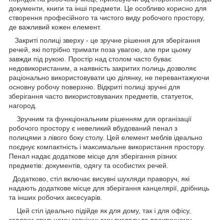
документи, книги та інші предмети. Це особливо корисно для
створення професійного та чистого виду робочого простору,
де важливий кожен елемент.
Закриті полиці зверху - це зручне рішення для зберігання
речей, які потрібно тримати поза увагою, але при цьому
завжди під рукою. Простір над столом часто буває
недовикористаним, а наявність закритих полиць дозволяє
раціонально використовувати цю ділянку, не перевантажуючи
основну робочу поверхню. Відкриті полиці зручні для
зберігання часто використовуваних предметів, статуеток,
нагород.
Зручним та функціональним рішенням для організації
робочого простору є невеликий вбудований пенал з
полицями з лівого боку столу. Цей елемент меблів ідеально
поєднує компактність і максимальне використання простору.
Пенал надає додаткове місце для зберігання різних
предметів: документів, одягу та особистих речей.
Додатково, стіл включає висувні шухляди праворуч, які
надають додаткове місце для зберігання канцелярії, дрібниць
та інших робочих аксесуарів.
Цей стіл ідеально підійде як для дому, так і для офісу,
завдяки стильному зовнішньому вигляду та практичному