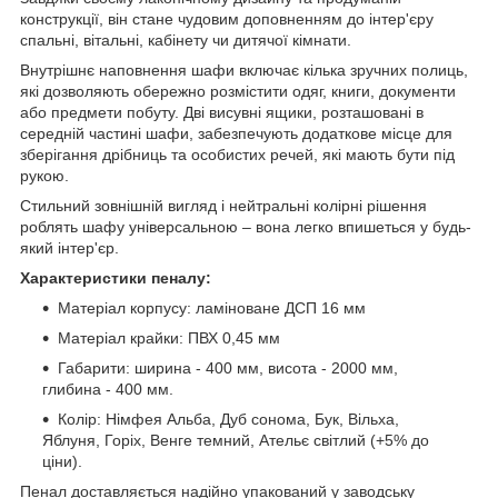
конструкції, він стане чудовим доповненням до інтер'єру
спальні, вітальні, кабінету чи дитячої кімнати.
Внутрішнє наповнення шафи включає кілька зручних полиць,
які дозволяють обережно розмістити одяг, книги, документи
або предмети побуту. Дві висувні ящики, розташовані в
середній частині шафи, забезпечують додаткове місце для
зберігання дрібниць та особистих речей, які мають бути під
рукою.
Стильний зовнішній вигляд і нейтральні колірні рішення
роблять шафу універсальною – вона легко впишеться у будь-
який інтер'єр.
Характеристики пеналу:
Матеріал корпусу: ламіноване ДСП 16 мм
Матеріал крайки: ПВХ 0,45 мм
Габарити: ширина - 400 мм, висота - 2000 мм,
глибина - 400 мм.
Колір: Німфея Альба, Дуб сонома, Бук, Вільха,
Яблуня, Горіх, Венге темний, Ательє світлий (+5% до
ціни).
Пенал доставляється надійно упакований у заводську