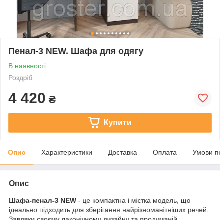
Пенал-3 NEW. Шафа для одягу
В наявності
Роздріб
4 420
₴
Купити
Опис
Характеристики
Доставка
Оплата
Умови п
Опис
Шафа-пенал-3 NEW
- це компактна і містка модель, що
ідеально підходить для зберігання найрізноманітніших речей.
Завдяки своєму лаконічному дизайну та продуманій