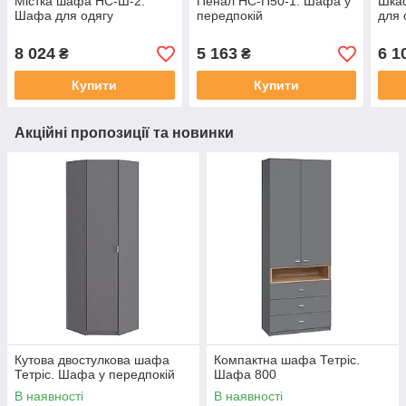
Містка шафа НС-Ш-2.
Пенал НС-П50-1. Шафа у
Шка
Шафа для одягу
передпокій
для 
8 024
5 163
6 1
₴
₴
Купити
Купити
Акційні пропозиції та новинки
Кутова двостулкова шафа
Компактна шафа Тетріс.
Тетріс. Шафа у передпокій
Шафа 800
В наявності
В наявності