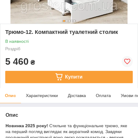
Трюмо-12. Компактний туалетний столик
В наявності
Роздріб
5 460
₴
Купити
Опис
Характеристики
Доставка
Оплата
Умови п
Опис
Новинка 2025 року!
Стильне та функціональне трюмо, яке
на перший погляд виглядає як акуратний комод. Завдяки
продуманій конструкції воно легко розкладається - верхня