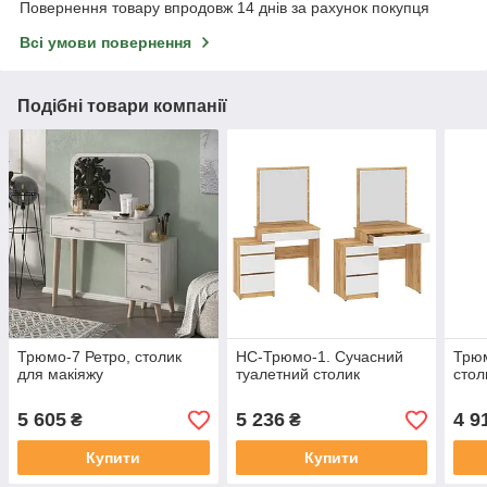
Повернення товару впродовж 14 днів за рахунок покупця
Всі умови повернення
Подібні товари компанії
Трюмо-7 Ретро, столик
НС-Трюмо-1. Сучасний
Трюм
для макіяжу
туалетний столик
стол
5 605
5 236
4 9
₴
₴
Купити
Купити