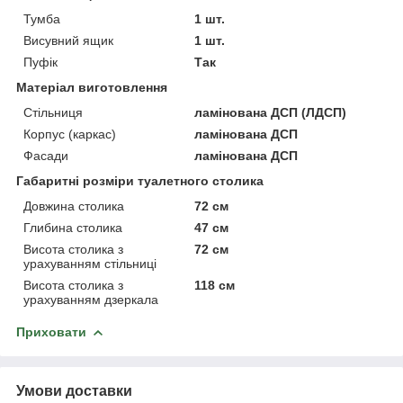
Тумба
1 шт.
Висувний ящик
1 шт.
Пуфік
Так
Матеріал виготовлення
Стільниця
ламінована ДСП (ЛДСП)
Корпус (каркас)
ламінована ДСП
Фасади
ламінована ДСП
Габаритні розміри туалетного столика
Довжина столика
72 см
Глибина столика
47 см
Висота столика з
72 см
урахуванням стільниці
Висота столика з
118 см
урахуванням дзеркала
Приховати
Умови доставки