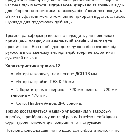
частина піднімається, відкриваючи дзеркало та зручний відсік
для зберігання косметики та аксесуарів. У комплект входить
м'який пуф, який можна компактно прибрати під стіл, а також
шухляда для додаткових дрібниць.
Трюмо-трансформер ідеально підходить для невеликих
приміщень, поєднуючи елегантний зовнішній вигляд та
практичність. Все необхідне догляду за собою завжди під
рукою, а в складеному вигляді виріб зберігає акуратний і
сучасний вигляд.
Характеристики трюмо-12:
Матеріал корпусу: ламіноване ДСП 16 мм
Матеріал крайки: ПВХ 0,45 мм
Габарити трюмо: ширина – 720 мм, висота – 720 мм,
глибина – 470 мм.
Колір: Німфея Альба, Дуб сонома.
Трюмо доставляється надійно упакованим у заводську
коробку, в розібраному вигляді разом із всією необхідною
фурнітурою, ключем для збирання та інструкцією.
Потрібна консультація, чи не вдається вибрати колір, чи не