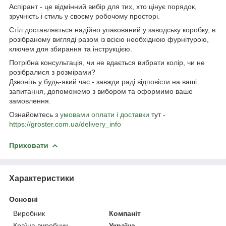
Аспірант - це відмінний вибір для тих, хто цінує порядок,
зручність і стиль у своєму робочому просторі.
Стіл доставляється надійно упакований у заводську коробку, в
розібраному вигляді разом із всією необхідною фурнітурою,
ключем для збирання та інструкцією.
Потрібна консультація, чи не вдається вибрати колір, чи не
розібралися з розмірами?
Дзвоніть у будь-який час - завжди раді відповісти на ваші
запитання, допоможемо з вибором та оформимо ваше
замовлення.
Ознайомтесь з
умовами оплати і доставки
тут -
https://groster.com.ua/delivery_info
Приховати
Характеристики
Основні
Виробник
Компаніт
Країна виробник
Україна