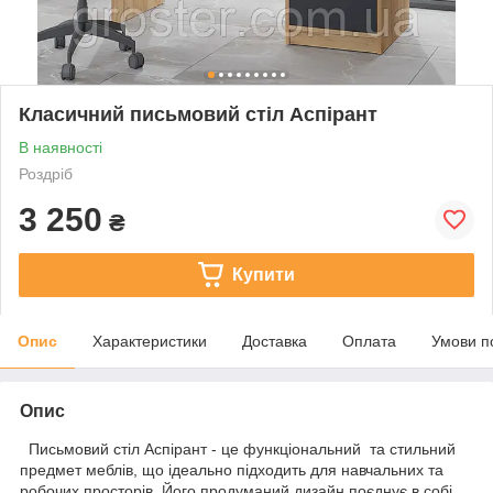
Класичний письмовий стіл Аспірант
В наявності
Роздріб
3 250
₴
Купити
Опис
Характеристики
Доставка
Оплата
Умови п
Опис
Письмовий стіл Аспірант - це функціональний та стильний
предмет меблів, що ідеально підходить для навчальних та
робочих просторів. Його продуманий дизайн поєднує в собі