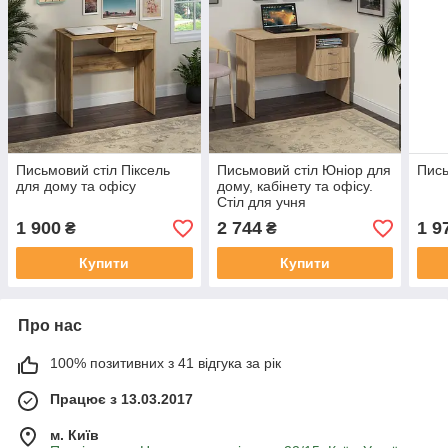
Письмовий стіл Піксель
Письмовий стіл Юніор для
Пись
для дому та офісу
дому, кабінету та офісу.
Стіл для учня
1 900
2 744
1 9
₴
₴
Купити
Купити
Про нас
100% позитивних з 41 відгука за рік
Працює з 13.03.2017
м. Київ