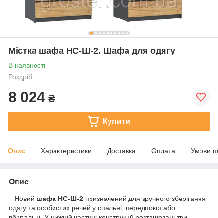
Містка шафа НС-Ш-2. Шафа для одягу
В наявності
Роздріб
8 024
₴
Купити
Опис
Характеристики
Доставка
Оплата
Умови п
Опис
Новий
шафа НС-Ш-2
призначений для зручного зберігання
одягу та особистих речей у спальні, передпокої або
вбиральні. У нижній частині конструкції розташовані три