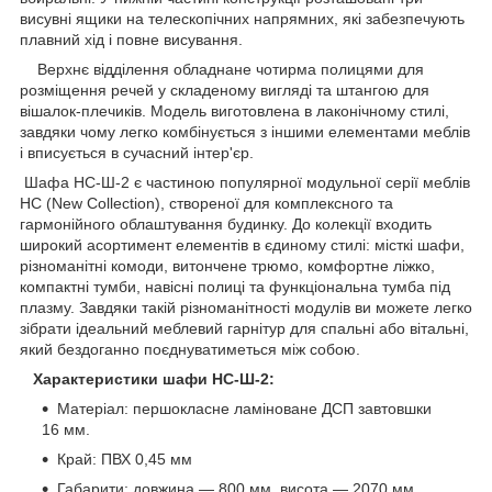
висувні ящики на телескопічних напрямних, які забезпечують
плавний хід і повне висування.
Верхнє відділення обладнане чотирма полицями для
розміщення речей у складеному вигляді та штангою для
вішалок-плечиків. Модель виготовлена в лаконічному стилі,
завдяки чому легко комбінується з іншими елементами меблів
і вписується в сучасний інтер'єр.
Шафа НС-Ш-2 є частиною популярної модульної серії меблів
НС (New Collection), створеної для комплексного та
гармонійного облаштування будинку. До колекції входить
широкий асортимент елементів в єдиному стилі: місткі шафи,
різноманітні комоди, витончене трюмо, комфортне ліжко,
компактні тумби, навісні полиці та функціональна тумба під
плазму. Завдяки такій різноманітності модулів ви можете легко
зібрати ідеальний меблевий гарнітур для спальні або вітальні,
який бездоганно поєднуватиметься між собою.
Характеристики шафи НС-Ш-2:
Матеріал: першокласне ламіноване ДСП завтовшки
16 мм.
Край: ПВХ 0,45 мм
Габарити: довжина — 800 мм, висота — 2070 мм,