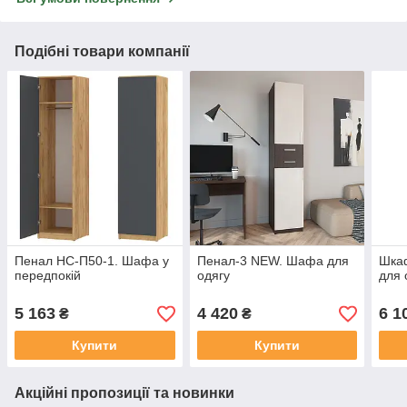
Подібні товари компанії
Пенал НС-П50-1. Шафа у
Пенал-3 NEW. Шафа для
Шка
передпокій
одягу
для 
5 163
4 420
6 1
₴
₴
Купити
Купити
Акційні пропозиції та новинки