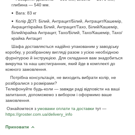
глибина — 540 мм.
Вага: 83 кг
Колір ДСП: Білий, Антрацит/Білий, Антрацит/Кашемір,
Анрацит/крайка Білий, Антрацит/Тахо, Білий/Кашемір,
Білий/крайка Антрацит, Тахо/Білий, Тахо/Кашемір, Тахо/
крайка Антацит
Шафа доставляється надійно упакованим у заводську
коробку, у розібраному вигляді разом з усією необхідною
фурнітурою й інструкцією. Для складання вам знадобиться
викрутка та наш шестигранник, який йде в комплекті до
кожного замовлення.
Потрібна консультація, не виходить вибрати колір, не
розібралися з розмірами?
Телефонуйте будь-коли — завжди раді відповісти на ваші
запитання, допоможемо з вибором і оформимо ваше
замовлення.
Ознайомтеся з
умовами оплати та доставки
тут —
https://groster.com.ua/delivery_info
Приховати