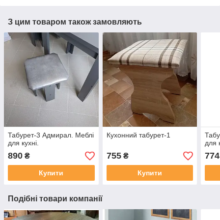
З цим товаром також замовляють
Табурет-3 Адмирал. Меблі
Кухонний табурет-1
Табу
для кухні.
для 
890
755
774
₴
₴
Купити
Купити
Подібні товари компанії