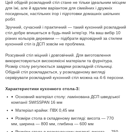
Цей обідній розкладний стіл стане не тільки ідеальним місцем
для їжі, але й вдалим варіантом для сімейних і дружніх
посиденьок, настільних ігор і підготовки домашніх шкільних
робіт.
Зручний, сучасний і практичний — такий кухонний розкладний
стіл добре впишеться в будь-який інтер'єр. На ваш вибір 10
різних кольорів деревини — підібрати відповідний за стилем
кухонний стіл із ДСП зовсім не проблема.
Розсувний стіл міцний і довговічний. Для виготовлення
використовуються високоякісні матеріали та фурнітура.
Розмір столу регулюється завдяки розкладній стільниці.
Обідній стіл розкладається, у розкладеному вигляді
сервірувати розкладний кухонний стіл можна на 4-6 персони.
Характеристики кухонного стола-3:
Основний матеріал столу: ламінована ДСП шведської
компанії SWISSPAN 16 мм
Матеріал крайки: ПВХ 0,45 мм
Розміри стола в складеному вигляді: висота — 770
мм, ширина — 800 мм, глибина — 600 мм
Розміри стола в розкладеному вигляді: висота — 750