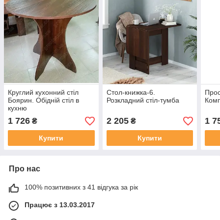
Круглий кухонний стіл
Стол-книжка-6.
Прос
Боярин. Обідній стіл в
Розкладний стіл-тумба
Комп
кухню
1 726
2 205
1 7
₴
₴
Купити
Купити
Про нас
100% позитивних з 41 відгука за рік
Працює з 13.03.2017