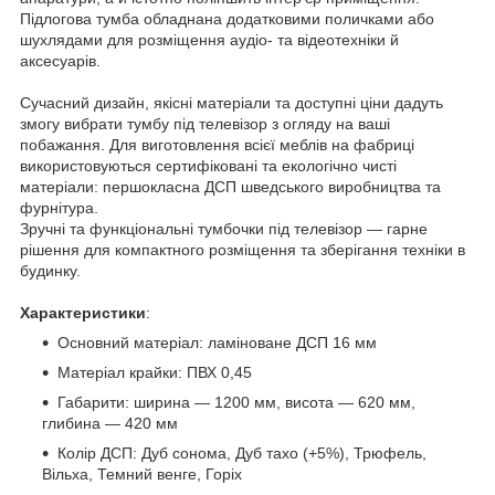
Підлогова тумба обладнана додатковими поличками або
шухлядами для розміщення аудіо- та відеотехніки й
аксесуарів.
Сучасний дизайн, якісні матеріали та доступні ціни дадуть
змогу вибрати тумбу під телевізор з огляду на ваші
побажання. Для виготовлення всієї меблів на фабриці
використовуються сертифіковані та екологічно чисті
матеріали: першокласна ДСП шведського виробництва та
фурнітура.
Зручні та функціональні тумбочки під телевізор — гарне
рішення для компактного розміщення та зберігання техніки в
будинку.
Характеристики
:
Основний матеріал: ламіноване ДСП 16 мм
Матеріал крайки: ПВХ 0,45
Габарити: ширина — 1200 мм, висота — 620 мм,
глибина — 420 мм
Колір ДСП: Дуб сонома, Дуб тахо (+5%), Трюфель,
Вільха, Темний венге, Горіх