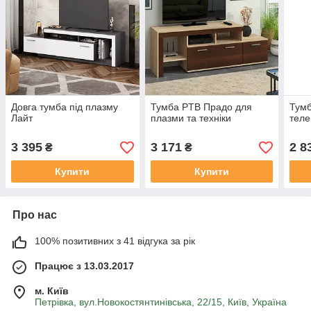
Довга тумба під плазму
Тумба PTB Прадо для
Тумб
Лайт
плазми та техніки
теле
3 395
3 171
2 8
₴
₴
Купити
Купити
Про нас
100% позитивних з 41 відгука за рік
Працює з 13.03.2017
м. Київ
Петрівка, вул.Новокостянтинівська, 22/15, Київ, Україна