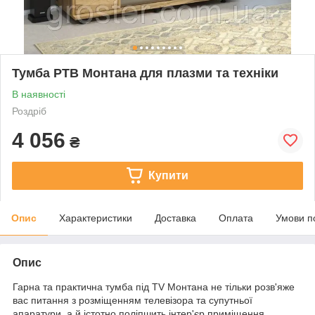
Тумба PTB Монтана для плазми та техніки
В наявності
Роздріб
4 056
₴
Купити
Опис
Характеристики
Доставка
Оплата
Умови п
Опис
Гарна та практична тумба під TV Монтана не тільки розв'яже
вас питання з розміщенням телевізора та супутньої
апаратури, а й істотно поліпшить інтер'єр приміщення.