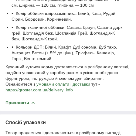
см, ширина — 120 см, глибина — 100 см
Колір оббивки шкірозамінника: Білий, Кава, Рудий,
Сірий, Бордовий, Коричневий.
Колір тканинної оббивки: Савана браун, Савана дарк
грей, Шотландія беж, Шотландія Грей, Шотландія-К
беж, Шотландія-К грей.
Кольори ДСП: Білий, Крафт, Дуб сонома, Дуб тахо,
Антрацит, Бетон (+ 5% до ціни), Трюфель, Кашемір,
Горіх, Венге темний.
Кухонний куточок корму доставляється в розібраному вигляді,
надійно упакований у коробку разом з усією необхідною
фурнітурою, інструкцією й ключем для збирання.
Ознайомтеся з
умовами оплати і доставки
тут -
https://groster.com.ua/delivery_info
Приховати
Спосіб упаковки
Товар продається і доставляються в розібраному вигляді,