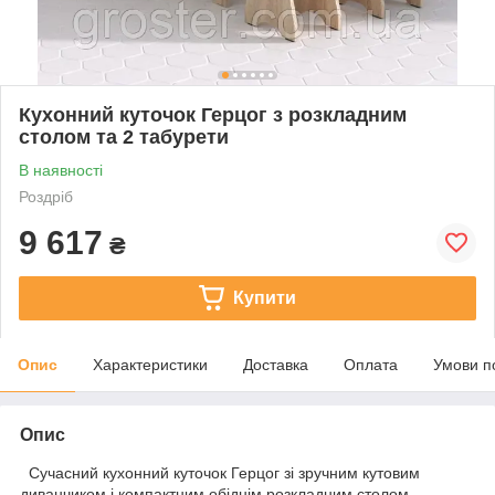
Кухонний куточок Герцог з розкладним
столом та 2 табурети
В наявності
Роздріб
9 617
₴
Купити
Опис
Характеристики
Доставка
Оплата
Умови п
Опис
Сучасний кухонний куточок Герцог зі зручним кутовим
диванчиком і компактним обіднім розкладним столом —