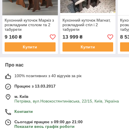
Кухонний куточок Маркіз з
Кухонний куточок Магнат,
Кухо
розкладним столом та 2
розкладний стіл і 2
розк
табурети
табурети
таб
9 160
13 999
8 5
₴
₴
Купити
Купити
Про нас
100% позитивних з 40 відгуків за рік
Працює з 13.03.2017
м. Київ
Петрівка, вул.Новокостянтинівська, 22/15, Київ, Україна
Контакти
Сьогодні працює з 09:00 до 21:00
Показати весь графік роботи