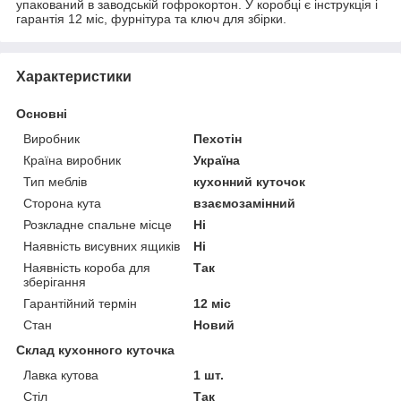
упакований в заводській гофрокортон. У коробці є інструкція і
гарантія 12 міс, фурнітура та ключ для збірки.
Характеристики
Основні
Виробник
Пехотін
Країна виробник
Україна
Тип меблів
кухонний куточок
Сторона кута
взаємозамінний
Розкладне спальне місце
Ні
Наявність висувних ящиків
Ні
Наявність короба для
Так
зберігання
Гарантійний термін
12 міс
Стан
Новий
Склад кухонного куточка
Лавка кутова
1 шт.
Стіл
Так