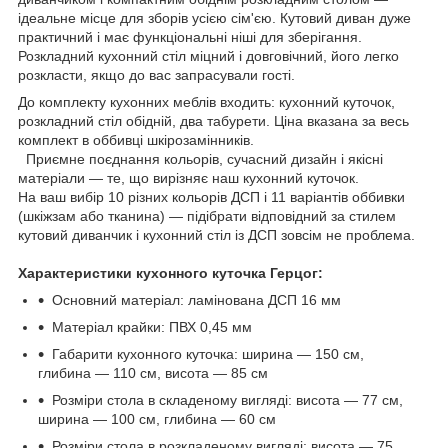
ідеальне місце для зборів усією сім'єю. Кутовий диван дуже
практичний і має функціональні ніші для зберігання.
Розкладний кухонний стіл міцний і довговічний, його легко
розкласти, якщо до вас запрасували гості.
До комплекту кухонних меблів входить: кухонний куточок,
розкладний стіл обідній, два табурети. Ціна вказана за весь
комплект в оббивці шкірозамінників.
Приємне поєднання кольорів, сучасний дизайн і якісні
матеріали — те, що вирізняє наш кухонний куточок.
На ваш вибір 10 різних кольорів ДСП і 11 варіантів оббивки
(шкіжзам або тканина) — підібрати відповідний за стилем
кутовий диванчик і кухонний стіл із ДСП зовсім не проблема.
Характеристики кухонного куточка Герцог:
Основний матеріал: ламінована ДСП 16 мм
Матеріал крайки: ПВХ 0,45 мм
Габарити кухонного куточка: ширина — 150 см,
глибина — 110 см, висота — 85 см
Розміри стола в складеному вигляді: висота — 77 см,
ширина — 100 см, глибина — 60 см
Розміри стола в розкладеному вигляді: висота — 75