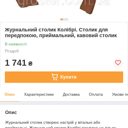
Журнальний столик Колібрі. Столик для
передпокою, приймальний, кавовий столик
В наявності
Роздріб
1 741
₴
Купити
Опис
Характеристики
Доставка
Оплата
Умови п
Опис
Журнальний столик створює настрій у вітальні або
приймальні. Журнальний столик Колібрі послугує не тільки