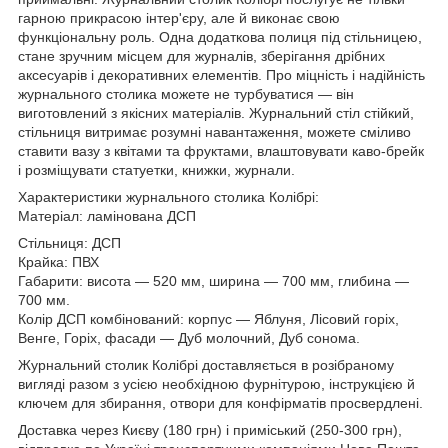
гарною прикрасою інтер'єру, але й виконає свою
функціональну роль. Одна додаткова полиця під стільницею,
стане зручним місцем для журналів, зберігання дрібних
аксесуарів і декоративних елементів. Про міцність і надійність
журнального столика можете не турбуватися — він
виготовлений з якісних матеріалів. Журнальний стіл стійкий,
стільниця витримає розумні навантаження, можете сміливо
ставити вазу з квітами та фруктами, влаштовувати каво-брейк
і розміщувати статуетки, книжки, журнали.
Характеристики журнального столика Колібрі:
Матеріал: ламінована ДСП
Стільниця: ДСП
Крайка: ПВХ
Габарити: висота — 520 мм, ширина — 700 мм, глибина —
700 мм.
Колір ДСП комбінований: корпус — Яблуня, Лісовий горіх,
Венге, Горіх, фасади — Дуб молочний, Дуб сонома.
Журнальний столик Колібрі доставляється в розібраному
вигляді разом з усією необхідною фурнітурою, інструкцією й
ключем для збирання, отвори для конфірматів просвердлені.
Доставка через Києву (180 грн) і приміський (250-300 грн),