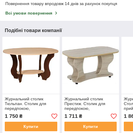
Повернення товару впродовж 14 днів за рахунок покупця
Всі умови повернення
Подібні товари компанії
Журнальний столик
Журнальний столик
Журн
Тюльпан. Столик для
Престиж. Столик для
Стол
передпокою,
передпокою,
прий
приймальний, кавовий
приймальний, кавовий
стол
1 750
1 711
1 8
₴
₴
столик
столик
Купити
Купити