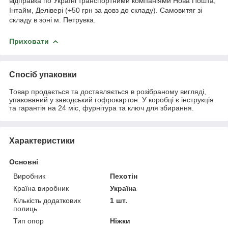
відправка по Україні транспортними компаніями Нова Пошта,
Інтайм, Делівері (+50 грн за довз до складу). Самовитяг зі
складу в зоні м. Петрувка.
Приховати
Спосіб упаковки
Товар продається та доставляється в розібраному вигляді,
упакований у заводський гофрокартон. У коробці є інструкція
та гарантія на 24 міс, фурнітура та ключ для збирання.
Характеристики
Основні
Виробник
Пехотін
Країна виробник
Україна
Кількість додаткових
1 шт.
полиць
Тип опор
Ніжки