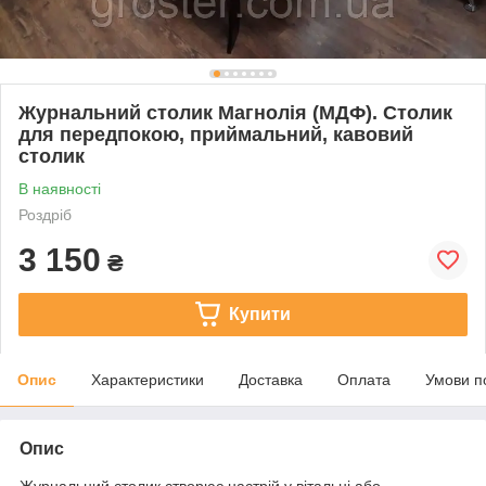
Журнальний столик Магнолія (МДФ). Столик
для передпокою, приймальний, кавовий
столик
В наявності
Роздріб
3 150
₴
Купити
Опис
Характеристики
Доставка
Оплата
Умови п
Опис
Журнальний столик створює настрій у вітальні або