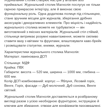
приймальні. Журнальний столик Магнолія послугує не тільки
гарною прикрасою інтер'єру, але й виконає свою
функціональну роль. Одна додаткова полиця під стільницею,
стане зручним місцем для журналів, зберігання дрібних
аксесуарів і декоративних елементів. Про міцність і надійність
журнального столика можете не турбуватися — він
виготовлений з якісних матеріалів. Журнальний стіл стійкий,
стільниця витримає розумні навантаження, можете сміливо
ставити вазу з квітами та фруктами, влаштовувати каво-брейк
і розміщувати статуетки, книжки, журнали.
Характеристики журнального столика Магнолія:
Матеріал: ламінована ДСП
Стільниця: МДФ
Крайка: ПВХ
Габарити: висота — 520 мм, ширина — 1000 мм, глибина —
600 мм.
Колір ДСП комбінований: корпус — Яблуня, Лісовий горіх,
Венге, Горіх, фасади — Дуб молочний, Дуб сонома, Венге
світлий.
Журнальний столик Магнолія доставляється в розібраному
вигляді разом з усією необхідною фурнітурою, інструкцією й
ключем для збирання, отвори для конфірматів просвердлені.