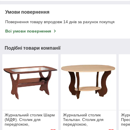
Умови повернення
Повернення товару впродовж 14 днів за рахунок покупця
Всі умови повернення
Подібні товари компанії
Журнальний столик Шарм
Журнальний столик
Журн
(МДФ). Столик для
Тюльпан. Столик для
Прес
передпокою,
передпокою,
пер
приймальний, кавовий
приймальний, кавовий
прий