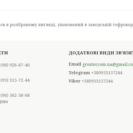
я в розібраному вигляді, упакований в заводській гофрокортон
groster.com.ua@gmail.c
 (98) 926-87-40
+380953157244
 (95) 315-72-44
+380953157244
 (96) 562-38-68
цтво