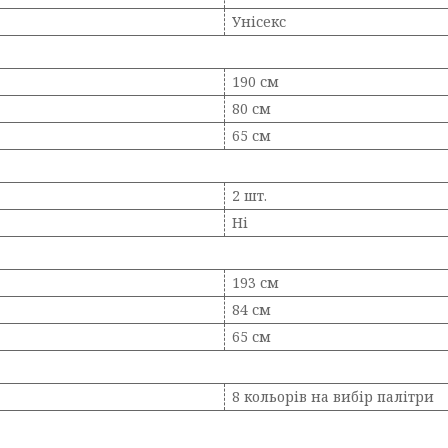
Унісекс
190 см
80 см
65 см
2 шт.
Ні
193 см
84 см
65 см
8 кольорів на вибір палітри