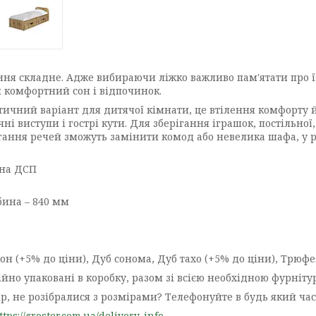
ня складне. Адже вибираючи ліжко важливо пам'ятати про її 
и комфортний сон і відпочинок.
тичний варіант для дитячої кімнати, це втілення комфорту 
ні виступи і гострі кути. Для зберігання іграшок, постільно
гання речей зможуть замінити комод або невелика шафа, у р
ана ДСП
бина – 840 мм
 (+5% до ціни), Дуб сонома, Дуб тахо (+5% до ціни), Трюфель
йно упаковані в коробку, разом зі всією необхідною фурніту
р, не розібралися з розмірами? Телефонуйте в будь який час
ttps://groster.com.ua/delivery_info