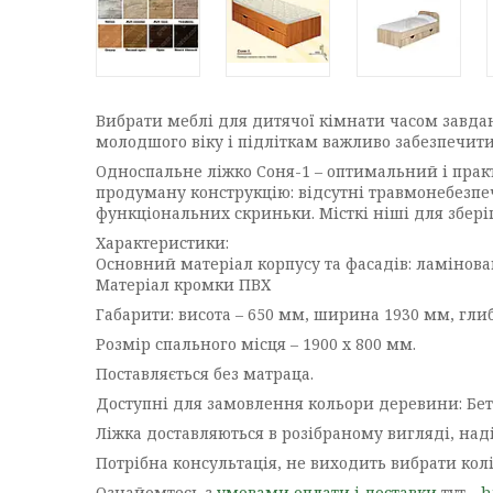
Вибрати меблі для дитячої кімнати часом завдан
молодшого віку і підліткам важливо забезпечит
Односпальне ліжко Соня-1 – оптимальний і прак
продуману конструкцію: відсутні травмонебезпеч
функціональних скриньки. Місткі ніші для збері
Характеристики:
Основний матеріал корпусу та фасадів: ламінов
Матеріал кромки ПВХ
Габарити: висота – 650 мм, ширина 1930 мм, гли
Розмір спального місця – 1900 х 800 мм.
Поставляється без матраца.
Доступні для замовлення кольори деревини: Бетон
Ліжка доставляються в розібраному вигляді, наді
Потрібна консультація, не виходить вибрати колі
Ознайомтесь з
умовами оплати і доставки
тут -
h