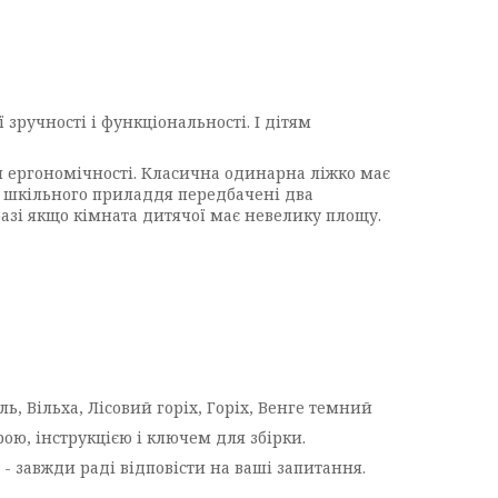
зручності і функціональності. І дітям
й ергономічності. Класична одинарна ліжко має
ї, шкільного приладдя передбачені два
азі якщо кімната дитячої має невелику площу.
, Вільха, Лісовий горіх, Горіх, Венге темний
рою, інструкцією і ключем для збірки.
 - завжди раді відповісти на ваші запитання.