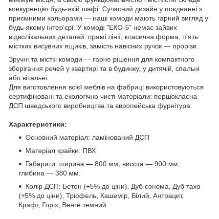
конкуренцію будь-якій шафі. Сучасний дизайн у поєднанні з
приємними кольорами — наші комоди мають гарний вигляд у
будь-якому інтер'єрі. У комоді "ЕКО-5" немає зайвих
відволікальних деталей: прямі лінії, класична форма, п'ять
містких висувних ящиків, замість навісних ручок — прорізи.
Зручні та місткі комоди — гарне рішення для компактного
зберігання речей у квартирі та в будинку, у дитячій, спальні
або вітальні.
Для виготовлення всієї меблів на фабриці використовуються
сертифіковані та екологічно чисті матеріали: першокласна
ДСП шведського виробництва та європейська фурнітура.
Характеристики:
Основний матеріал: ламінований ДСП
Матеріал крайки: ПВХ
Габарити: ширина — 800 мм, висота — 900 мм,
глибина — 380 мм.
Колір ДСП: Бетон (+5% до ціни), Дуб сонома, Дуб тахо
(+5% до ціни), Трюфель, Кашемір, Білий, Антрацит,
Крафт, Горіх, Венге темний.