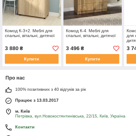
Комод К-3+2. Меблі для
Комод К-4. Меблі для
Комо
спальні, вітальні, дитячої
спальні, вітальні, дитячої
для 
дитя
3 880
3 496
3 7
₴
₴
Купити
Купити
Про нас
100% позитивних з 40 відгуків за рік
Працює з 13.03.2017
м. Київ
Петрівка, вул.Новокостянтинівська, 22/15, Київ, Україна
Контакти