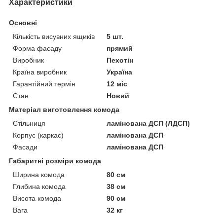
Характеристики
Основні
Кількість висувних ящиків
5 шт.
Форма фасаду
прямий
Виробник
Пехотін
Країна виробник
Україна
Гарантійний термін
12 міс
Стан
Новий
Матеріал виготовлення комода
Стільниця
ламінована ДСП (ЛДСП)
Корпус (каркас)
ламінована ДСП
Фасади
ламінована ДСП
Габаритні розміри комода
Ширина комода
80 см
Глибина комода
38 см
Висота комода
90 см
Вага
32 кг