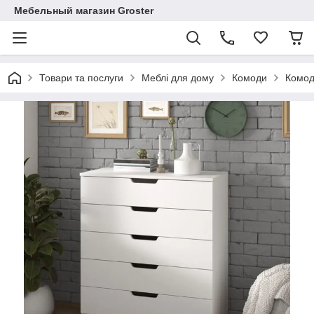
Мебельный магазин Groster
Товари та послуги
Меблі для дому
Комоди
Комод 