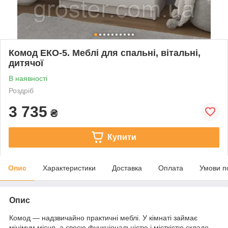
Комод ЕКО-5. Меблі для спальні, вітальні,
дитячої
В наявності
Роздріб
3 735
₴
Купити
Опис
Характеристики
Доставка
Оплата
Умови п
Опис
Комод — надзвичайно практичні меблі. У кімнаті займає
мінімум місця, а своєю функціональністю і місткістю складе