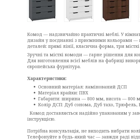
Комод — надзвичайно практичні меблі. У кімнаті
дизайн у поєднанні з приємними кольорами — на
деталей: прямі лінії, класична форма, три містк
Зручні та місткі комоди — гарне рішення для ком
Для виготовлення всієї меблів на фабриці викор
європейська фурнітура.
Характеристики:
Основний матеріал: ламінований ДСП
Матеріал крайки: ПВХ
Габарити: ширина — 800 мм, висота — 800 
Колір ДСП: Дуб сонома, Дуб тахо, Трюфель, 
Комод доставляється надійно упакованим у заво
інструкцією.
Потрібна консультація, не виходить вибрати колі
Телефонуйте в будь-який час — завжди раді від