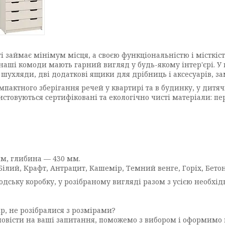
 займає мінімум місця, а своєю функціональністю і місткіс
ші комоди мають гарний вигляд у будь-якому інтер'єрі. У 
і шухляди, дві додаткові ящики для дрібниць і аксесуарів, за
пактного зберігання речей у квартирі та в будинку, у дитячій
истовуються сертифіковані та екологічно чисті матеріали: 
мм, глибина — 430 мм.
Білий, Крафт, Антрацит, Кашемір, Темний венге, Горіх, Бетон
дську коробку, у розібраному вигляді разом з усією необх
р, не розібралися з розмірами?
повісти на ваші запитання, поможемо з вибором і оформимо