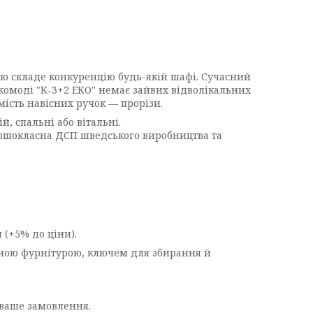
тю складе конкуренцію будь-якій шафі. Сучасний
комоді "К-3+2 ЕКО" немає зайвих відволікальних
мість навісних ручок — прорізи.
, спальні або вітальні.
першокласна ДСП шведського виробництва та
 (+5% до ціни).
ідною фурнітурою, ключем для збирання й
 ваше замовлення.