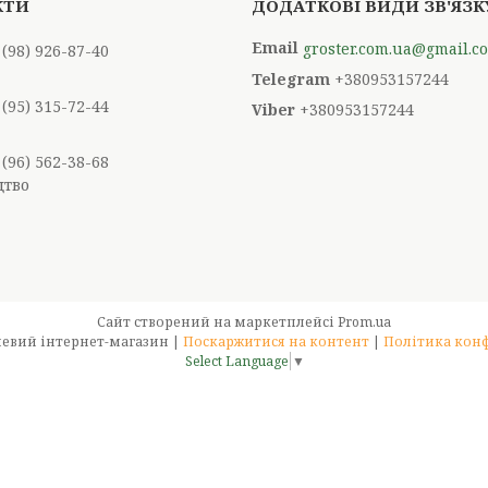
groster.com.ua@gmail.c
 (98) 926-87-40
+380953157244
 (95) 315-72-44
+380953157244
 (96) 562-38-68
цтво
Сайт створений на маркетплейсі
Prom.ua
Groster – меблевий інтернет-магазин |
Поскаржитися на контент
|
Політика кон
Select Language
▼