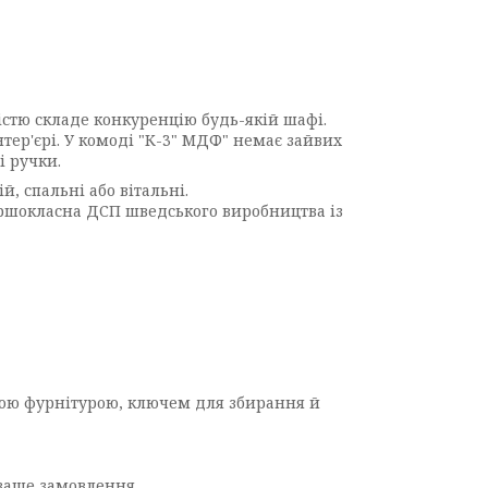
істю складе конкуренцію будь-якій шафі.
ер'єрі. У комоді "К-3" МДФ" немає зайвих
і ручки.
, спальні або вітальні.
першокласна ДСП шведського виробництва із
дною фурнітурою, ключем для збирання й
 ваше замовлення.