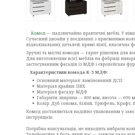
Комод
— надзвичайно практичні меблі. У кімна
Сучасний дизайн у поєднанні з приємними кольо
відволікальних деталей: прямі лінії, класична ф
Зручні та місткі комоди — гарне рішення для ком
Для виготовлення всієї меблів на фабриці викор
застосуванням фасадів із МДФ і європейська фур
Характеристики комода К-3 МДФ:
Основний матеріал: ламінований ДСП
Матеріал крайки: ПВХ
Матеріал фасаду: МДФ
Габарити: ширина — 800 мм, висота — 690 
Колір: Дуб сонома, Білий, Трюфель, Крафт, 
Комод доставляється надійно упакованим у заво
інструкцією.
Потрібна консультація, не виходить вибрати колі
Телефонуйте в будь-який час — завжди рада від