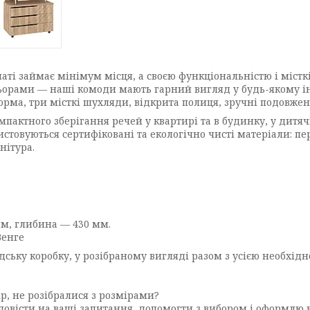
ті займає мінімум місця, а своєю функціональністю і містк
рами — наші комоди мають гарний вигляд у будь-якому інт
орма, три місткі шухляди, відкрита полиця, зручні подовжен
пактного зберігання речей у квартирі та в будинку, у дитячій
истовуються сертифіковані та екологічно чисті матеріали: 
нітура.
мм, глибина — 430 мм.
Венге
дську коробку, у розібраному вигляді разом з усією необхі
р, не розібралися з розмірами?
повісти на ваші запитання, допомогти з вибором і оформлю