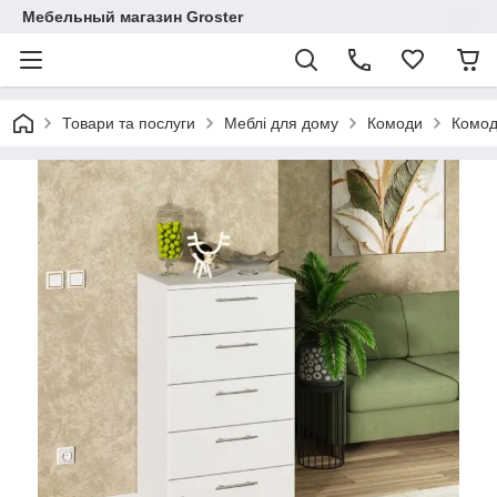
Мебельный магазин Groster
Товари та послуги
Меблі для дому
Комоди
Комод 