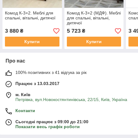
Комод К-3+2. Меблі для
Комод К-3+2 (МДФ). Меблі
Комо
спальні, вітальні, дитячої
для спальні, вітальні,
спал
дитячої
3 880
5 723
3 4
₴
₴
Купити
Купити
Про нас
100% позитивних з 41 відгука за рік
Працює з 13.03.2017
м. Київ
Петрівка, вул.Новокостянтинівська, 22/15, Київ, Україна
Контакти
Сьогодні працює з 09:00 до 21:00
Показати весь графік роботи