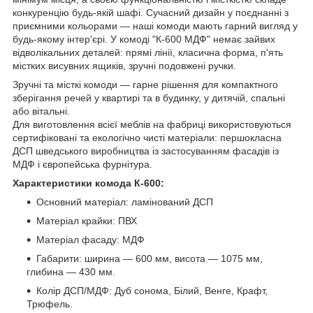
конкуренцію будь-якій шафі. Сучасний дизайн у поєднанні з
приємними кольорами — наші комоди мають гарний вигляд у
будь-якому інтер'єрі. У комоді "К-600 МДФ" немає зайвих
відволікальних деталей: прямі лінії, класична форма, п'ять
містких висувних ящиків, зручні подовжені ручки.
Зручні та місткі комоди — гарне рішення для компактного
зберігання речей у квартирі та в будинку, у дитячій, спальні
або вітальні.
Для виготовлення всієї меблів на фабриці використовуються
сертифіковані та екологічно чисті матеріали: першокласна
ДСП шведського виробництва із застосуванням фасадів із
МДФ і європейська фурнітура.
Характеристики комода К-600:
Основний матеріал: ламінований ДСП
Матеріал крайки: ПВХ
Матеріал фасаду: МДФ
Габарити: ширина — 600 мм, висота — 1075 мм,
глибина — 430 мм.
Колір ДСП/МДФ: Дуб сонома, Білий, Венге, Крафт,
Трюфель.