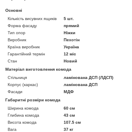
Основні
Кількість висувних ящиків
5 шт.
Форма фасаду
прямий
Тип опор
Ніжки
Виробник
Пехотін
Країна виробник
Україна
Гарантійний термін
12 міс
Стан
Новий
Матеріал виготовлення комода
Стільниця
ламінована ДСП (ЛДСП)
Корпус (каркас)
ламінована ДСП
Фасади
МДФ
Габаритні розміри комода
Ширина комода
60 см
Глибина комода
43 см
Висота комода
107.5 см
Вага
37 кг