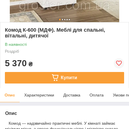
Комод К-600 (МДФ). Меблі для спальні,
вітальні, дитячої
В наявності
Роздріб
5 370
₴
Купити
Опис
Характеристики
Доставка
Оплата
Умови п
Опис
Комод — надзвичайно практичні меблі. У кімнаті займає
мінімум місця, а своєю функціональністю і місткістю складе