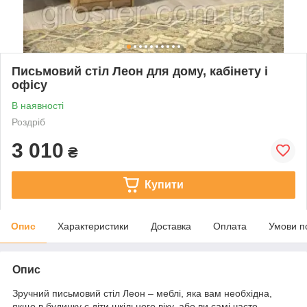
Письмовий стіл Леон для дому, кабінету і
офісу
В наявності
Роздріб
3 010
₴
Купити
Опис
Характеристики
Доставка
Оплата
Умови п
Опис
Зручний письмовий стіл Леон – меблі, яка вам необхідна,
якщо в будинку є діти шкільного віку, або ви самі часто