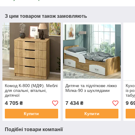
З цим товаром також замовляють
Комод К-800 (МДФ). Меблі
Дитяче та підліткове ліжко
Кухо
для спальні, вітальні,
Мілка-90 з шухлядами
із р
дитячої
таб
4 705
7 434
9 6
₴
₴
Купити
Купити
Подібні товари компанії