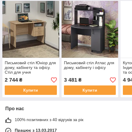
Письмовий стіл Юніор для
Письмовий стіл Атлас для
Куто
дому, кабінету та офісу.
дому, кабінету і офісу
Інди
Стіл для учня
та о
шко
2 744
3 481
4 9
₴
₴
Купити
Купити
Про нас
100% позитивних з 40 відгуків за рік
Працює з 13.03.2017