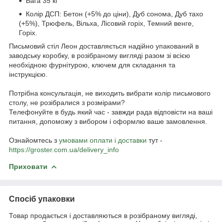
Вага 35 кг
Колір ДСП: Бетон (+5% до ціни), Дуб сонома, Дуб тахо
(+5%), Трюфель, Вільха, Лісовий горіх, Темний венге,
Горіх.
Письмовий стіл Леон доставляється надійно упакований в
заводську коробку, в розібраному вигляді разом зі всією
необхідною фурнітурою, ключем для складання та
інструкцією.
Потрібна консультація, не виходить вибрати колір письмового
столу, не розібралися з розмірами?
Телефонуйте в будь який час - завжди рада відповісти на ваші
питання, допоможу з вибором і оформлю ваше замовлення.
Ознайомтесь з
умовами оплати і доставки
тут -
https://groster.com.ua/delivery_info
Приховати
Спосіб упаковки
Товар продається і доставляються в розібраному вигляді,