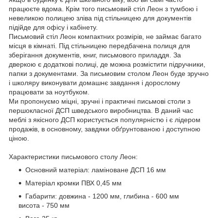
працюєте вдома. Крім того письмовий стіл Леон з тумбою і
невеликою полицею зліва під стільницею для документів
підійде для офісу і кабінету.
Письмовий стіл Леон компактних розмірів, не займає багато
місця в кімнаті. Під стільницею передбачена полиця для
зберігання документів, книг, письмового приладдя. За
дверкою є додаткові полиці, де можна розмістити підручники,
папки з документами. За письмовим столом Леон буде зручно
і школяру виконувати домашнє завдання і дорослому
працювати за ноутбуком.
Ми пропонуємо міцні, зручні і практичні письмові столи з
першокласної ДСП шведського виробництва. В даний час
меблі з якісного ДСП користується популярністю і є лідером
продажів, в основному, завдяки обґрунтованою і доступною
ціною.
Характеристики письмового столу Леон:
Основний матеріал: ламіноване ДСП 16 мм
Матеріал кромки ПВХ 0,45 мм
Габарити: довжина - 1200 мм, глибина - 600 мм
висота - 750 мм