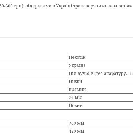
250-300 грн), відправимо в Україні транспортними компаніями
Пехотін
Україна
Під аудіо-відео апаратуру, П
Ніжки
прямий
24 міс
Новий
700 мм
420 мм