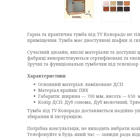
Гарна та практична тумба під TV Колорадо не тіл
приміщення. Тумба має двостулкові шафки зі скл
Сучасний дизайн, якісні матеріали та доступні 
фабриці використовуються сертифіковані та еко
Зручні та функціональні тумбочки під телевізор
Характеристики
:
Основний матеріал: ламіноване ДСП
Матеріал крайки: ПВХ
Габарити: ширина — 700 мм, висота — 650 
Колір ДСП: Дуб сонома, Дуб молочний, Трюфе
Тумба під TV Колорадо доставляється надійно уп
збирання й інструкцією.
Потрібна консультація, не виходить вибрати колі
Телефонуйте в будь-який час — завжди рада відп