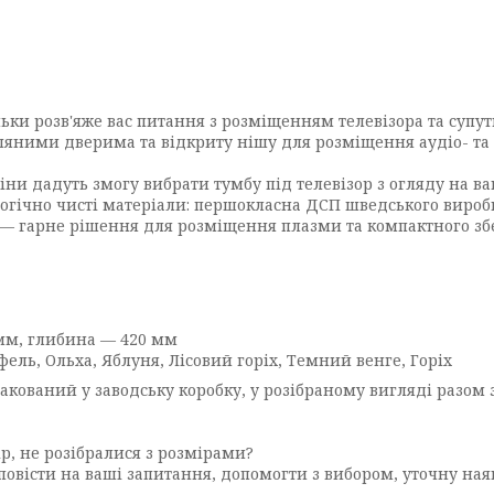
ьки розв'яже вас питання з розміщенням телевізора та супутн
яними дверима та відкриту нішу для розміщення аудіо- та в
ціни дадуть змогу вибрати тумбу під телевізор з огляду на 
логічно чисті матеріали: першокласна ДСП шведського вироб
 — гарне рішення для розміщення плазми та компактного збе
мм, глибина — 420 мм
ль, Ольха, Яблуня, Лісовий горіх, Темний венге, Горіх
акований у заводську коробку, у розібраному вигляді разом
р, не розібралися з розмірами?
овісти на ваші запитання, допомогти з вибором, уточну ная