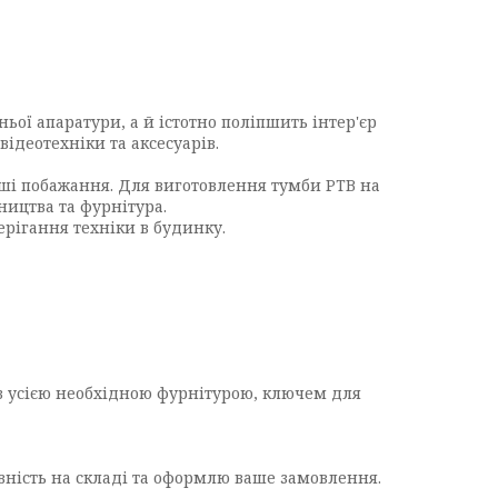
ьої апаратури, а й істотно поліпшить інтер'єр
ідеотехніки та аксесуарів.
ваші побажання. Для виготовлення тумби PTB на
ництва та фурнітура.
рігання техніки в будинку.
 з усією необхідною фурнітурою, ключем для
вність на складі та оформлю ваше замовлення.