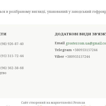
ся в розібраному вигляді, упакований у заводський гофрокрот
groster.com.ua@gmail.c
 (98) 926-87-40
+380953157244
 (95) 315-72-44
+380953157244
 (96) 562-38-68
цтво
Сайт створений на маркетплейсі
Prom.ua