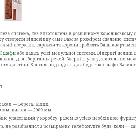
ва система, яка виготовлена в розкішному королівському сти
гу створити відповідну саме Вам за розміром спальню, дитяч
альні дзеркала, карнизи та корони зроблять Ваші апартаме
єї
шафи
або навіть усієї модульної системи. Відкриті полиці 
полиці для зберігання речей. Зверніть увагу, консоль не мо
тися до стіни. Консоль підходить для будь-якої шафи Василіс
П
фасад — Береза, Білий.
 мм, висота — 2000 мм.
йно упакований у коробку, разом із усією необхідною фурні
ір, не розібралися з розмірами? Телефонуйте будь-коли — за