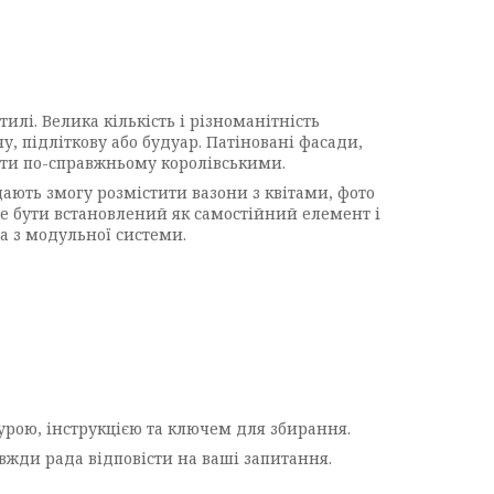
лі. Велика кількість і різноманітність
у, підліткову або будуар. Патіновані фасади,
нти по-справжньому королівськими.
дають змогу розмістити вазони з квітами, фото
же бути встановлений як самостійний елемент і
а з модульної системи.
турою, інструкцією та ключем для збирання.
вжди рада відповісти на ваші запитання.