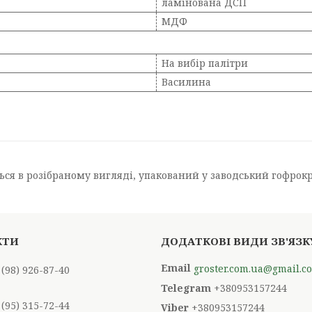
ламінована ДСП
МДФ
На вибір палітри
Василина
ся в розібраному вигляді, упакований у заводський гофрокрот
groster.com.ua@gmail.c
 (98) 926-87-40
+380953157244
 (95) 315-72-44
+380953157244