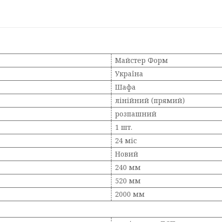
Майстер Форм
Україна
Шафа
лінійний (прямий)
розпашний
1 шт.
24 міс
Новий
240 мм
520 мм
2000 мм