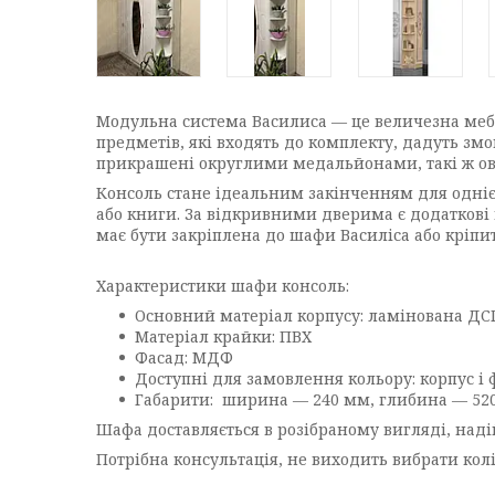
Модульна система Василиса — це величезна мебле
предметів, які входять до комплекту, дадуть змо
прикрашені округлими медальйонами, такі ж ов
Консоль стане ідеальним закінченням для одні
або книги. За відкривними дверима є додаткові 
має бути закріплена до шафи Василіса або кріпи
Характеристики шафи консоль:
Основний матеріал корпусу: ламінована ДС
Матеріал крайки: ПВХ
Фасад: МДФ
Доступні для замовлення кольору: корпус і 
Габарити: ширина — 240 мм, глибина — 520
Шафа доставляється в розібраному вигляді, наді
Потрібна консультація, не виходить вибрати кол