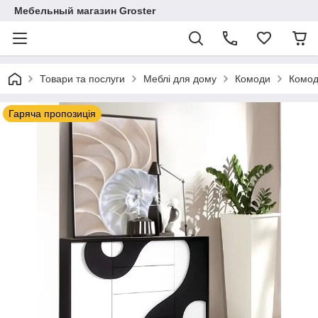
Мебельный магазин Groster
Товари та послуги
Меблі для дому
Комоди
Комод
Гаряча пропозиція