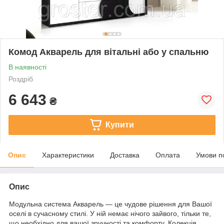
Комод Акварель для вітальні або у спальню
В наявності
Роздріб
6 643
₴
Купити
Опис
Характеристики
Доставка
Оплата
Умови п
Опис
Модульна система Акварель — це чудове рішення для Вашої
оселі в сучасному стилі. У ній немає нічого зайвого, тільки те,
що необхідно для вашої зручності та комфорту. Колекція