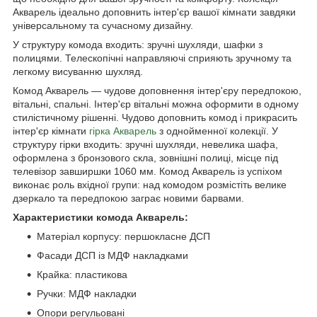
Акварель ідеально доповнить інтер'єр вашої кімнати завдяки
універсальному та сучасному дизайну.
У структуру комода входить: зручні шухляди, шафки з
полицями. Телескопічні направляючі сприяють зручному та
легкому висуванню шухляд.
Комод Акварель — чудове доповнення інтер'єру передпокою,
вітальні, спальні. Інтер'єр вітальні можна оформити в одному
стилістичному рішенні. Чудово доповнить комод і прикрасить
інтер'єр кімнати
гірка Акварель
з однойменної колекції. У
структуру гірки входить: зручні шухляди, невелика шафа,
оформлена з бронзового скла, зовнішні полиці, місце під
телевізор завширшки 1060 мм. Комод Акварель із успіхом
виконає роль вхідної групи: над комодом розмістіть велике
дзеркало та передпокою заграє новими барвами.
Характеристики комода Акварель:
Матеріал корпусу: першокласне ДСП
Фасади ДСП із МДФ накладками
Крайка: пластикова
Ручки: МДФ накладки
Опори регульовані