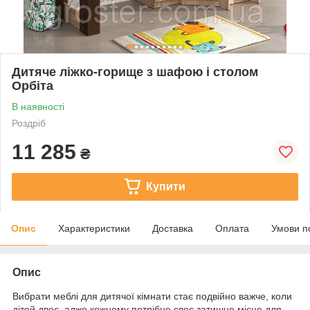
Дитяче ліжко-горище з шафою і столом
Орбіта
В наявності
Роздріб
11 285
₴
Купити
Опис
Характеристики
Доставка
Оплата
Умови п
Опис
Вибрати меблі для дитячої кімнати стає подвійно важче, коли
дітей двоє, адже кожному потрібне своє затишне місце для