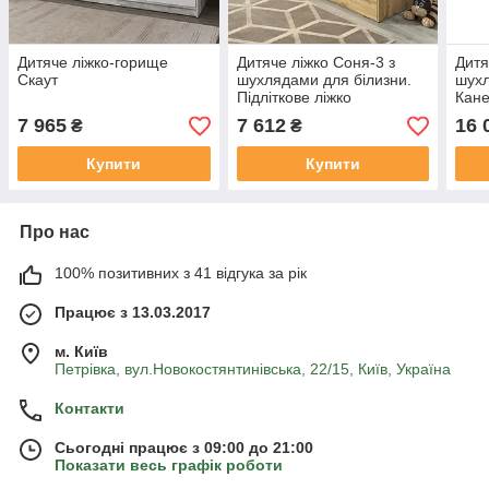
Дитяче ліжко-горище
Дитяче ліжко Соня-3 з
Дитя
Скаут
шухлядами для білизни.
шухл
Підліткове ліжко
Кане
7 965
7 612
16 
₴
₴
Купити
Купити
Про нас
100% позитивних з 41 відгука за рік
Працює з 13.03.2017
м. Київ
Петрівка, вул.Новокостянтинівська, 22/15, Київ, Україна
Контакти
Сьогодні працює з 09:00 до 21:00
Показати весь графік роботи