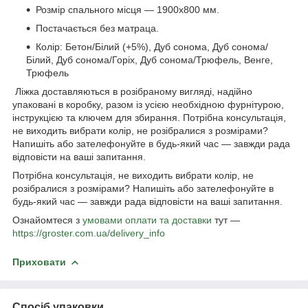
Розмір спального місця — 1900х800 мм.
Постачається без матраца.
Колір: Бетон/Білий (+5%), Дуб сонома, Дуб сонома/
Білий, Дуб сонома/Горіх, Дуб сонома/Трюфель, Венге,
Трюфель
Ліжка доставляються в розібраному вигляді, надійно
упаковані в коробку, разом із усією необхідною фурнітурою,
інструкцією та ключем для збирання. Потрібна консультація,
не виходить вибрати колір, не розібралися з розмірами?
Напишіть або зателефонуйте в будь-який час — завжди рада
відповісти на ваші запитання.
Потрібна консультація, не виходить вибрати колір, не
розібралися з розмірами? Напишіть або зателефонуйте в
будь-який час — завжди рада відповісти на ваші запитання.
Ознайомтеся з
умовами оплати та доставки
тут —
https://groster.com.ua/delivery_info
Приховати
Спосіб упаковки