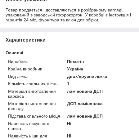
Товар продається і доставляються в розібраному вигляді,
упакований в заводській гофрокортон. У коробці є інструкція і
гарантія 24 міс, фурнітура та ключ для збірки.
Характеристики
Основні
Виробник
Пехотін
Країна виробник
Україна
Вид ліжка
двох'ярусне ліжко
Кількість спальних місць
1
Матеріал виготовлення
ламінована ДСП
каркаса
Матеріал виготовлення
ДСП ламінована
фасаду
Підстава спального місця
ламінована ДСП
Наявність висувного
Ні
ящика
Наявність ніши для
Ні