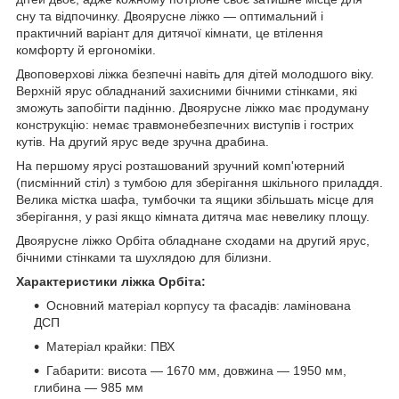
сну та відпочинку. Двоярусне ліжко — оптимальний і
практичний варіант для дитячої кімнати, це втілення
комфорту й ергономіки.
Двоповерхові ліжка безпечні навіть для дітей молодшого віку.
Верхній ярус обладнаний захисними бічними стінками, які
зможуть запобігти падінню. Двоярусне ліжко має продуману
конструкцію: немає травмонебезпечних виступів і гострих
кутів. На другий ярус веде зручна драбина.
На першому ярусі розташований зручний комп'ютерний
(писмінний стіл) з тумбою для зберігання шкільного приладдя.
Велика містка шафа, тумбочки та ящики збільшать місце для
зберігання, у разі якщо кімната дитяча має невелику площу.
Двоярусне ліжко Орбіта обладнане сходами на другий ярус,
бічними стінками та шухлядою для білизни.
Характеристики ліжка Орбіта:
Основний матеріал корпусу та фасадів: ламінована
ДСП
Матеріал крайки: ПВХ
Габарити: висота — 1670 мм, довжина — 1950 мм,
глибина — 985 мм