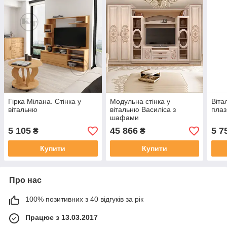
Гірка Мілана. Стінка у
Модульна стінка у
Віта
вітальню
вітальню Василіса з
пла
шафами
5 105
45 866
5 7
₴
₴
Купити
Купити
Про нас
100% позитивних з 40 відгуків за рік
Працює з 13.03.2017