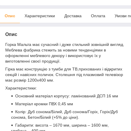
Опис
Характеристики
Доставка
Оплата
Умови п
Опис
Горка Мальта має сучасний і дуже стильний зовнішній вигляд.
Меблева фабрика стежить за новими тенденціями в
оформленні меблевого декору і використовує їх у
виготовленні своєї продукції.
Гірка має конструкцію з тумби для ТВ,прихованих і відкритих
секцій і навісних поличок. Столешня під плазмовий телевізор
має розмір 1200х400 мм.
Характеристики:
Основний матеріал корпусу: ламінований ДСП 16 мм
Матеріал кромки ПВХ 0,45 мм
Колір: Дуб сонома/Білий, Дуб сонома/Горіх, Горіх/Дуб
сонома, Бетон/Білий (+5% до ціни).
Габарити: висота – 1670 мм, ширина – 1600 мм,
глибина – 400 мм