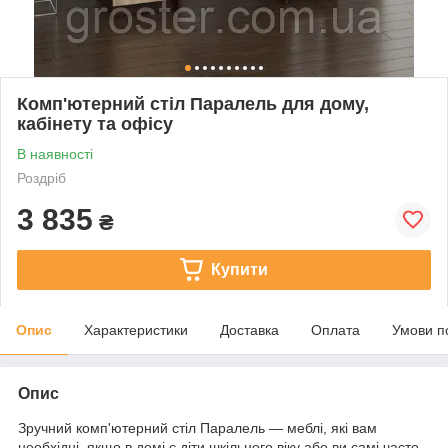
Комп'ютерний стіл Паралель для дому,
кабінету та офісу
В наявності
Роздріб
3 835
₴
Купити
Опис
Характеристики
Доставка
Оплата
Умови п
Опис
Зручний комп'ютерний стіл Паралель — меблі, які вам
необхідні, якщо в домі є діти шкільного віку або ви самі часто