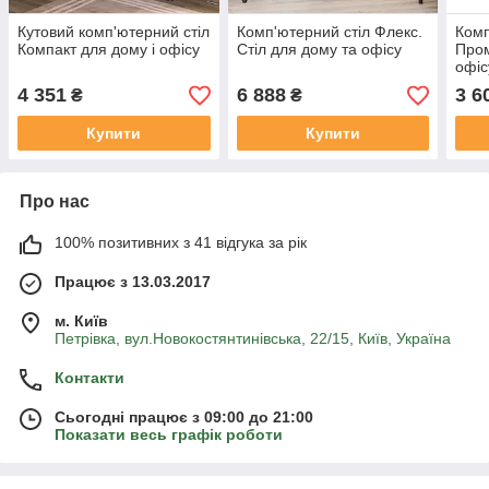
Кутовий комп'ютерний стіл
Комп'ютерний стіл Флекс.
Комп
Компакт для дому і офісу
Стіл для дому та офісу
Пром
офіс
4 351
6 888
3 6
₴
₴
Купити
Купити
Про нас
100% позитивних з 41 відгука за рік
Працює з 13.03.2017
м. Київ
Петрівка, вул.Новокостянтинівська, 22/15, Київ, Україна
Контакти
Сьогодні працює з 09:00 до 21:00
Показати весь графік роботи