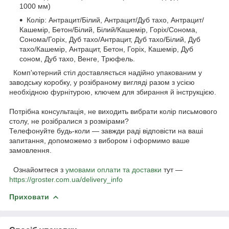
1000 мм)
Колір: Антрацит/Білий, Антрацит/Дуб тахо, Антрацит/
Кашемір, Бетон/Білий, Білий/Кашемір, Горіх/Сонома,
Сонома/Горіх, Дуб тахо/Антрацит, Дуб тахо/Білий, Дуб
тахо/Кашемір, Антрацит, Бетон, Горіх, Кашемір, Дуб
соном, Дуб тахо, Венге, Трюфель.
Комп'ютерний стіл доставляється надійно упакованим у
заводську коробку, у розібраному вигляді разом з усією
необхідною фурнітурою, ключем для збирання й інструкцією.
Потрібна консультація, не виходить вибрати колір письмового
столу, не розібралися з розмірами?
Телефонуйте будь-коли — завжди раді відповісти на ваші
запитання, допоможемо з вибором і оформимо ваше
замовлення.
Ознайомтеся з
умовами оплати та доставки
тут —
https://groster.com.ua/delivery_info
Приховати