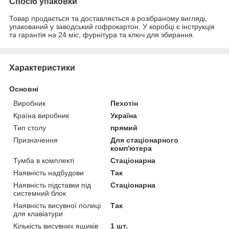
Спосіб упаковки
Товар продається та доставляється в розібраному вигляді,
упакований у заводський гофрокартон. У коробці є інструкція
та гарантія на 24 міс, фурнітура та ключ для збирання.
Характеристики
Основні
Виробник
Пехотін
Країна виробник
Україна
Тип столу
прямий
Призначення
Для стаціонарного
комп'ютера
Тумба в комплекті
Стаціонарна
Наявність надбудови
Так
Наявність підставки під
Стаціонарна
системний блок
Наявність висувної полиці
Так
для клавіатури
Кількість висувних ящиків
1 шт.