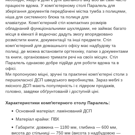
працюєте вдома. У комп'ютерному столі Паралель для
зберігання документів передбачені містка тумба з полицями,
ніша для системного блока та полиця для
клавіатури. Комп'ютерний стіл компактних розмірів
обладнаний функціональними шухлядами, не займає багато
місця в кімнаті й водночас дадуть змогу впорядковано
розмістити книги, документації та інші предмети. Стіл
комп'ютерний для домашнього офісу має надбудову та
полиці, де можна встановити оргтехніку, папки з документами
та книги, організовано тримати речі на своїх місцях. Стіл
Паралель однаково добре підійде для роботи вдома та в
офісі.
Ми пропонуємо міцні, зручні та практичні комп'ютерні столи з
першокласної ДСП шведського виробництва. Зараз меблі з
якісного ДСП мають популярність і є лідером продажів,
головно, завдяки обґрунтованій і доступній ціні.
Характеристики комп'ютерного столу Паралель:
Основний матеріал: ламінований ДСП
Матеріал крайки: ПВХ
Габарити: довжина — 1180 мм, глибина — 600 мм,
висота до стільниці — 750 мм (висота з надбудовою —